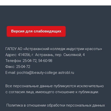
в
и
г
Версия для слабовидящих
а
ГАПОУ АО «Астраханский колледж индустрии красоты»
ц
Адрес: 414056, г. Астрахань, пер. Смоляной, 4
Телефон: 25-04-72, 54-60-98
и
Факс: 25-04-72
я
E-mail: pochta@beauty-college.astrobl.ru
п
Все персональные данные публикуются исключительно
с согласия лица, имеющего отношение к публикации.
о
Политика в отношении обработки персональных данных
з