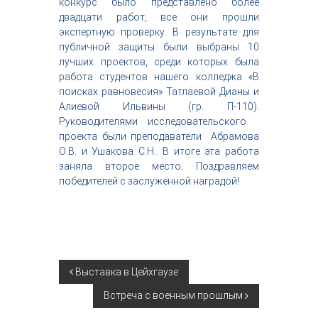
конкурс было представлено более
с
двадцати работ, все они прошли
т
экспертную проверку. В результате для
р
публичной защиты были выбраны 10
и
я
лучших проектов, среди которых была
к
работа студентов нашего колледжа «В
р
поисках равновесия» Татлаевой Дианы и
а
Алиевой Ильвины (гр. П-110).
с
Руководителями исследовательского
о
проекта были преподаватели Абрамова
т
ы
О.В. и Ушакова С.Н.. В итоге эта работа
заняла второе место. Поздравляем
победителей с заслуженной наградой!
Н
Выставка в Цейхгаузе
Встреча с военным прошлым
а