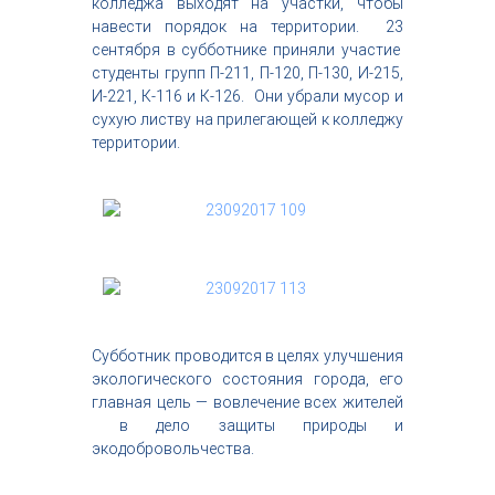
колледжа выходят на участки, чтобы
с
навести порядок на территории. 23
т
сентября в субботнике приняли участие
р
студенты групп П-211, П-120, П-130, И-215,
и
я
И-221, К-116 и К-126. Они убрали мусор и
к
сухую листву на прилегающей к колледжу
р
территории.
а
с
о
т
ы
Субботник проводится в целях улучшения
экологического состояния города, его
главная цель — вовлечение всех жителей
в дело защиты природы и
экодобровольчества.