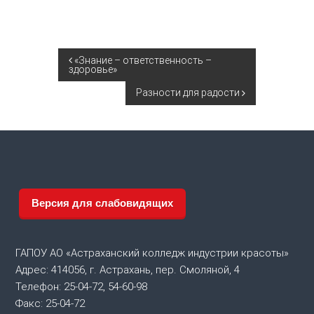
Н
«Знание – ответственность –
здоровье»
а
Разности для радости
в
и
г
Версия для слабовидящих
а
ц
ГАПОУ АО «Астраханский колледж индустрии красоты»
Адрес: 414056, г. Астрахань, пер. Смоляной, 4
и
Телефон: 25-04-72, 54-60-98
Факс: 25-04-72