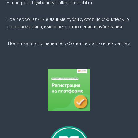
я
E-mail: pochta@beauty-college.astrobl.ru
п
Все персональные данные публикуются исключительно
о
с согласия лица, имеющего отношение к публикации.
з
Политика в отношении обработки персональных данных
а
п
и
с
я
м