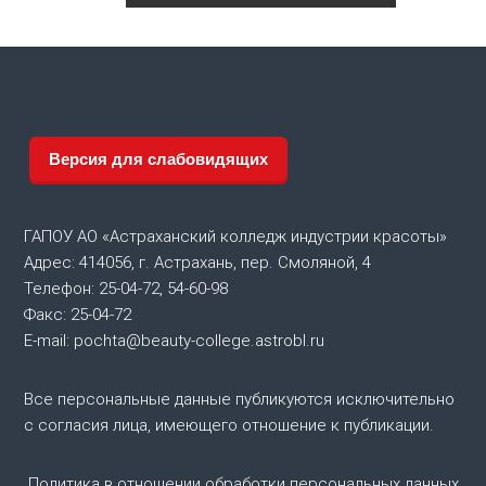
а
в
и
г
Версия для слабовидящих
а
ГАПОУ АО «Астраханский колледж индустрии красоты»
ц
Адрес: 414056, г. Астрахань, пер. Смоляной, 4
Телефон: 25-04-72, 54-60-98
и
Факс: 25-04-72
я
E-mail: pochta@beauty-college.astrobl.ru
п
Все персональные данные публикуются исключительно
с согласия лица, имеющего отношение к публикации.
о
Политика в отношении обработки персональных данных