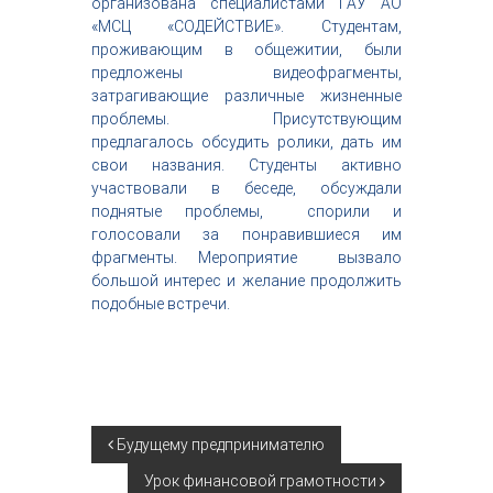
организована специалистами ГАУ АО
с
«МСЦ «СОДЕЙСТВИЕ». Студентам,
т
проживающим в общежитии, были
р
предложены видеофрагменты,
и
я
затрагивающие различные жизненные
к
проблемы. Присутствующим
р
предлагалось обсудить ролики, дать им
а
свои названия. Студенты активно
с
участвовали в беседе, обсуждали
о
поднятые проблемы, спорили и
т
ы
голосовали за понравившиеся им
фрагменты. Мероприятие вызвало
большой интерес и желание продолжить
подобные встречи.
Н
Будущему предпринимателю
Урок финансовой грамотности