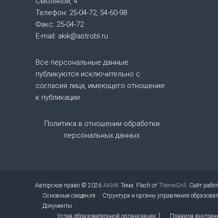
Смоляной, 4
и
Телефон: 25-04-72, 54-60-98
Факс: 25-04-72
я
E-mail: akik@astrobl.ru
п
Все персональные данные
о
публикуются исключительно с
согласия лица, имеющего отношение
з
к публикации.
а
Политика в отношении обработки
персональных данных
п
и
с
Авторское право © 2026
АКИК
Тема: Flash от
ThemeGrill
. Сайт рабо
Основные сведения
Структура и органы управления образова
я
Документы
Устав образовательной организации
Правила внутрен