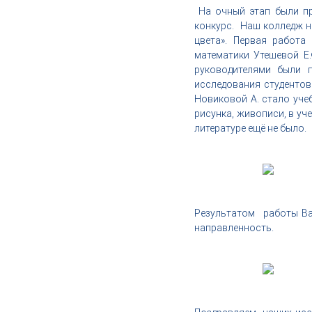
,
На очный этап были пр
и
конкурс. Наш колледж н
н
цвета». Первая работа
д
математики Утешевой Е.
у
руководителями были п
с
исследования студенто
т
Новиковой А. стало уче
р
рисунка, живописи, в уч
и
литературе ещё не было.
я
к
р
а
с
Результатом работы Ва
о
направленность.
т
ы