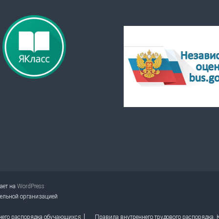
тает на
WordPress
тельной организацией
него распорядка обучающихся
Правила внутреннего трудового распорядка.