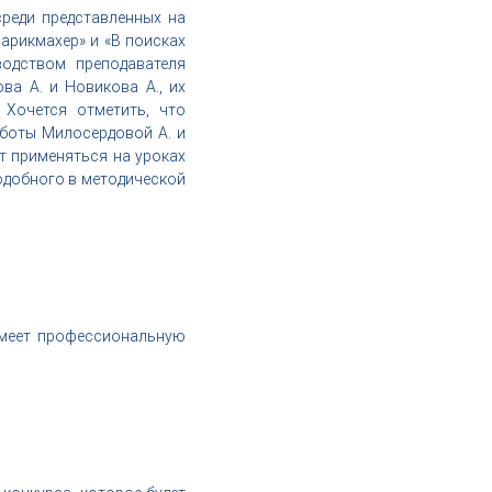
реди представленных на
арикмахер» и «В поисках
водством преподавателя
ва А. и Новикова А., их
 Хочется отметить, что
боты Милосердовой А. и
т применяться на уроках
подобного в методической
имеет профессиональную