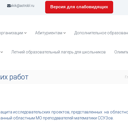
akik@astrobl.ru
Версия для слабовидящих
организации
Абитуриентам
Дополнительное образован
Летний образовательный лагерь для школьников
Олимпи
их работ
Г
защита исследовательских проектов, представленных на областно
ванный областным МО преподавателей математики ССУЗов.