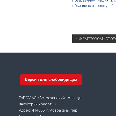
Поздравляем наших иссл
объявлено в конце учебн
Н
#КЕМЕРОВОМЫСТОБ
а
в
и
Версия для слабовидящих
г
а
ГАПОУ АО «Астраханский колледж
индустрии красоты»
ц
Адрес: 414056, г. Астрахань, пер.