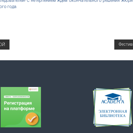
едователей! С нетерпением ждём окончательного решения жюри 
ого года.
Фестив
ОЙ