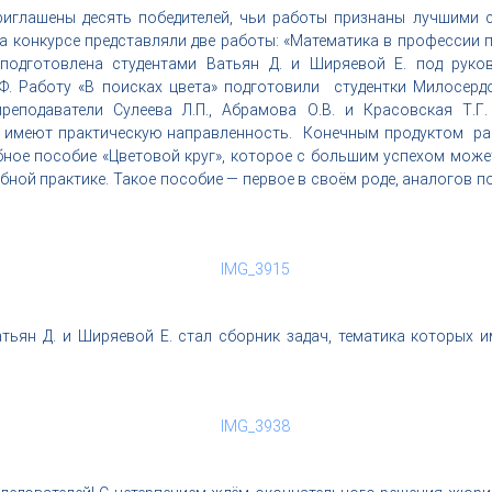
иглашены десять победителей, чьи работы признаны лучшими с
а конкурсе представляли две работы: «Математика в профессии п
 подготовлена студентами Ватьян Д. и Ширяевой Е. под руко
Ф. Работу «В поисках цвета» подготовили студентки Милосердо
реподаватели Сулеева Л.П., Абрамова О.В. и Красовская Т.Г.
в имеют практическую направленность. Конечным продуктом ра
бное пособие «Цветовой круг», которое с большим успехом може
ебной практике. Такое пособие — первое в своём роде, аналогов 
тьян Д. и Ширяевой Е. стал сборник задач, тематика которых 