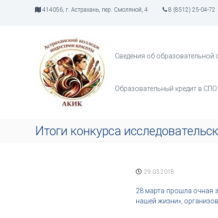
П
414056, г. Астрахань, пер. Смоляной, 4
8 (8512) 25-04-72
е
р
А
И
е
К
н
й
д
И
т
Сведения об образовательной 
у
К
и
с
к
т
с
Образовательный кредит в СПО
р
о
и
д
я
е
т
р
Итоги конкурса исследовательск
в
ж
о
и
р
м
ч
о
29.03.2018
е
м
с
у
28 марта прошла очная 
т
нашей жизни», организо
в
а