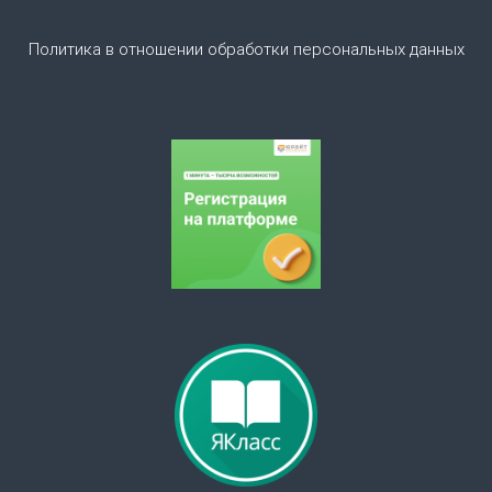
о
Политика в отношении обработки персональных данных
з
а
п
и
с
я
м