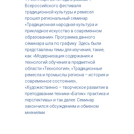
с
Всероссийского фестиваля
т
традиционной культуры и ремесел
р
прошел региональный семинар
и
«Традиционная народная культура и
я
прикладное искусство в современном
к
р
образовании». Программа данного
а
семинара шла по графику. Здесь были
с
представлены темы для изучения, такие,
о
как: «Модернизация содержания и
т
технологий обучения в предметной
ы
области «Технология», «Традиционные
ремесла и промыслы региона – история и
современное состояние»,
«Художественно – творческое развитие в
преподавании техники «Батик»: практика и
перспективы» и так далее. Семинар
закончился обсуждением и обменом
мнениями.