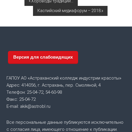
Н
Хороводы традиций…
Каспийский медиафорум – 2018
а
в
и
г
Версия для слабовидящих
а
ГАПОУ АО «Астраханский колледж индустрии красоты»
ц
Адрес: 414056, г. Астрахань, пер. Смоляной, 4
Телефон: 25-04-72, 54-60-98
и
Факс: 25-04-72
я
E-mail: akik@astrobl.ru
п
Все персональные данные публикуются исключительно
с согласия лица, имеющего отношение к публикации.