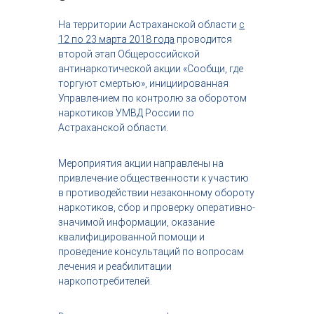
с
т
На территории Астраханской области
с
р
12 по 23 марта 2018 года
проводится
и
второй этап Общероссийской
я
антинаркотической акции «Сообщи, где
к
торгуют смертью», инициированная
р
Управлением по контролю за оборотом
а
с
наркотиков УМВД России по
о
Астраханской области.
т
ы
Мероприятия акции направлены на
привлечение общественности к участию
в противодействии незаконному обороту
наркотиков, сбор и проверку оперативно-
значимой информации, оказание
квалифицированной помощи и
проведение консультаций по вопросам
лечения и реабилитации
наркопотребителей.