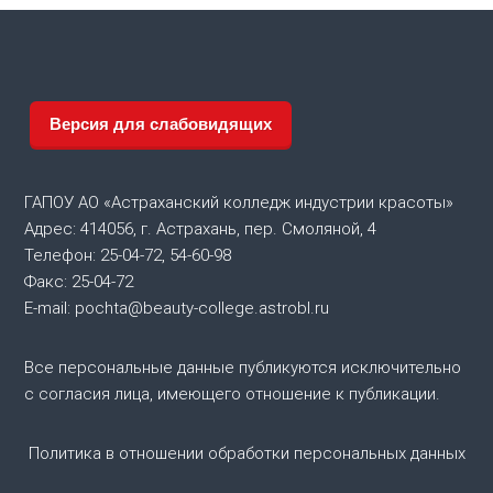
и
г
а
Версия для слабовидящих
ц
и
ГАПОУ АО «Астраханский колледж индустрии красоты»
Адрес: 414056, г. Астрахань, пер. Смоляной, 4
я
Телефон: 25-04-72, 54-60-98
Факс: 25-04-72
п
E-mail: pochta@beauty-college.astrobl.ru
о
Все персональные данные публикуются исключительно
с согласия лица, имеющего отношение к публикации.
з
а
Политика в отношении обработки персональных данных