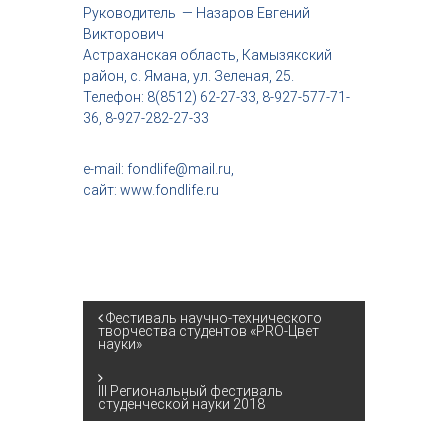
Руководитель — Назаров Евгений
Викторович
Астраханская область, Камызякский
район, с. Ямана, ул. Зеленая, 25.
Телефон: 8(8512) 62-27-33, 8-927-577-71-
36, 8-927-282-27-33
e-mail: fondlife@mail.ru,
сайт: www.fondlife.ru
Н
Фестиваль научно-технического
творчества студентов «PRO-Цвет
науки»
а
III Региональный фестиваль
в
студенческой науки 2018