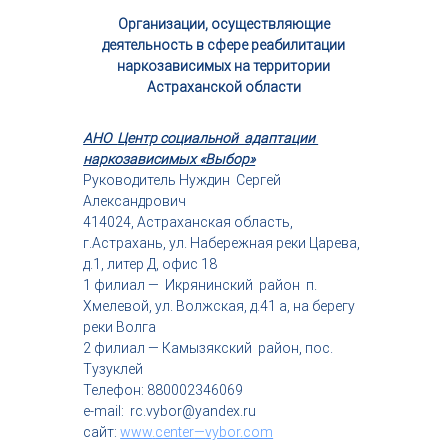
Организации, осуществляющие
деятельность в сфере реабилитации
наркозависимых на территории
Астраханской области
АНО
Центр социальной адаптации
наркозависимых
«Выбор»
Руководитель Нуждин Сергей
Александрович
414024, Астраханская область,
г.Астрахань, ул. Набережная реки Царева,
д.1, литер Д, офис 18
1 филиал — Икрянинский район п.
Хмелевой, ул. Волжская, д.41 а, на берегу
реки Волга
2 филиал — Камызякский район, пос.
Тузуклей
Телефон: 880002346069
e-mail: rc.vybor@yandex.ru
сайт:
www
.
center
—
vyb
or
.
com