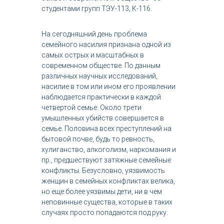
с
студентами групп ТЭУ-113, К-116.
т
р
На сегодняшний день проблема
и
я
семейного насилия признана одной из
к
самых острых и масштабных в
р
современном обществе. По данным
а
различных научных исследований,
с
насилие в том или ином его проявлении
о
наблюдается практически в каждой
т
ы
четвертой семье. Около трети
умышленных убийств совершается в
семье. Половина всех преступлений на
бытовой почве, будь то ревность,
хулиганство, алкоголизм, наркомания и
пр., предшествуют затяжные семейные
конфликты. Безусловно, уязвимость
женщин в семейных конфликтах велика,
но еще более уязвимы дети, ни в чем
неповинные существа, которые в таких
случаях просто попадаются под руку.