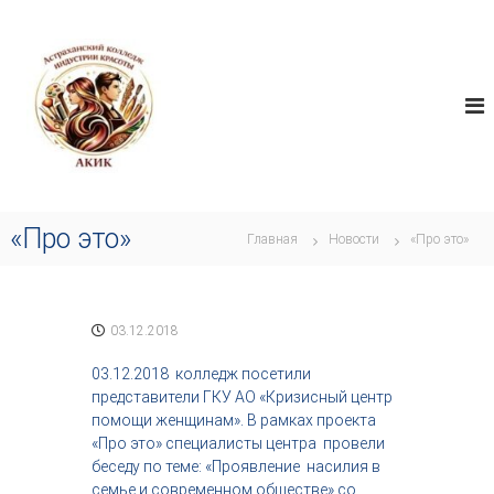
П
А
е
И
н
р
К
д
е
И
у
й
К
с
т
т
и
р
к
и
я
с
т
о
«Про это»
в
Главная
Новости
«Про это»
д
о
е
р
р
ч
ж
е
с
03.12.2018
и
т
м
в
03.12.2018 колледж посетили
о
а
представители ГКУ АО «Кризисный центр
м
,
помощи женщинам». В рамках проекта
у
и
«Про это» специалисты центра провели
н
беседу по теме: «Проявление насилия в
д
семье и современном обществе» со
у