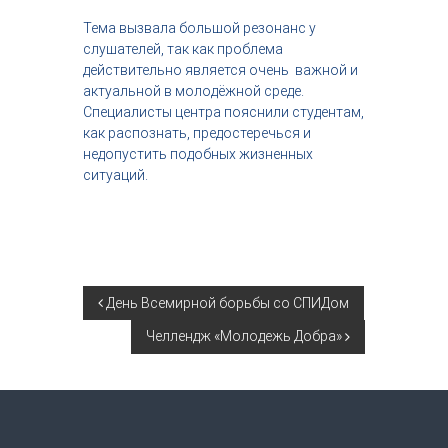
Тема вызвала большой резонанс у
слушателей, так как проблема
действительно является очень важной и
актуальной в молодёжной среде.
Специалисты центра пояснили студентам,
как распознать, предостеречься и
недопустить подобных жизненных
ситуаций.
Н
День Всемирной борьбы со СПИДом
Челлендж «Молодежь Добра»
а
в
и