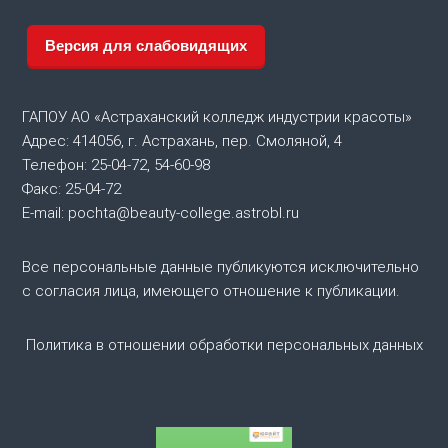
г
Версия для слабовидящих
а
ГАПОУ АО «Астраханский колледж индустрии красоты»
ц
Адрес: 414056, г. Астрахань, пер. Смоляной, 4
Телефон: 25-04-72, 54-60-98
и
Факс: 25-04-72
я
E-mail: pochta@beauty-college.astrobl.ru
п
Все персональные данные публикуются исключительно
с согласия лица, имеющего отношение к публикации.
о
Политика в отношении обработки персональных данных
з
а
п