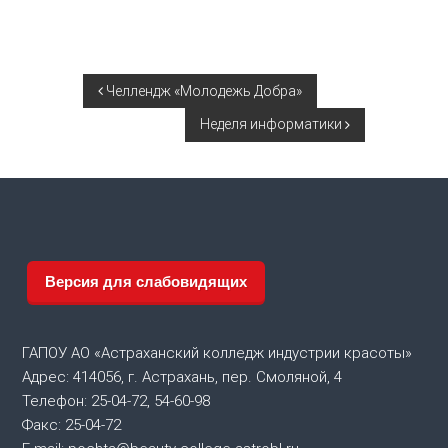
Н
Челлендж «Молодежь Добра»
Неделя информатики
а
в
и
г
Версия для слабовидящих
а
ГАПОУ АО «Астраханский колледж индустрии красоты»
ц
Адрес: 414056, г. Астрахань, пер. Смоляной, 4
Телефон: 25-04-72, 54-60-98
и
Факс: 25-04-72