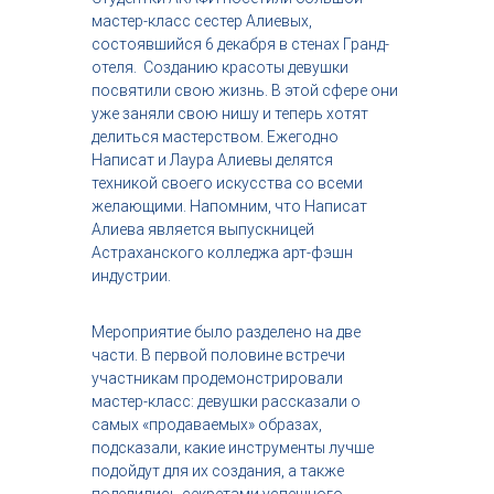
с
мастер-класс сестер Алиевых,
т
состоявшийся 6 декабря в стенах Гранд-
р
отеля. Созданию красоты девушки
и
посвятили свою жизнь. В этой сфере они
я
уже заняли свою нишу и теперь хотят
к
р
делиться мастерством. Ежегодно
а
Написат и Лаура Алиевы делятся
с
техникой своего искусства со всеми
о
желающими. Напомним, что Написат
т
Алиева является выпускницей
ы
Астраханского колледжа арт-фэшн
индустрии.
Мероприятие было разделено на две
части. В первой половине встречи
участникам продемонстрировали
мастер-класс: девушки рассказали о
самых «продаваемых» образах,
подсказали, какие инструменты лучше
подойдут для их создания, а также