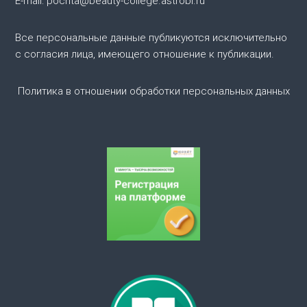
я
E-mail: pochta@beauty-college.astrobl.ru
п
Все персональные данные публикуются исключительно
с согласия лица, имеющего отношение к публикации.
о
Политика в отношении обработки персональных данных
з
а
п
и
с
я
м