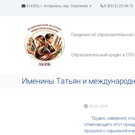
П
414056, г. Астрахань, пер. Смоляной, 4
8 (8512) 25-04-72
е
р
А
И
е
К
н
й
д
И
т
Сведения об образовательной 
у
К
и
с
к
т
с
Образовательный кредит в СПО
р
о
и
д
я
е
т
р
Именины Татьян и международн
в
ж
о
и
р
м
ч
о
26.01.2019
е
м
с
у
Трудно, наверное, отыск
т
отмечающего этот праздн
в
прошлое с серьезной и м
а