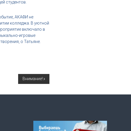
ей студентов.
обытие, АКАФИ не
житии колледжа. В уютной
Мероприятие включало в
узыкально-игровые
ворения, о Татьяне.
Внимание!