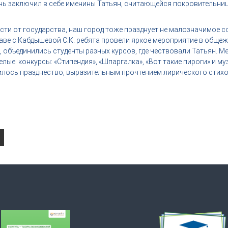
нь заключил в себе именины Татьян, считающейся покровительниц
 от государства, наш город тоже празднует не малозначимое с
лаве с Кабдышевой С.К. ребята провели яркое мероприятие в обще
 объединились студенты разных курсов, где чествовали Татьян. 
лые конкурсы: «Стипендия», «Шпаргалка», «Вот такие пироги» и м
лось празднество, выразительным прочтением лирического стихот