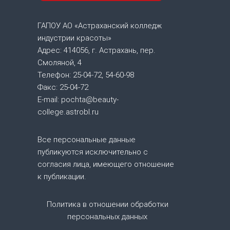
г
а
ГАПОУ АО «Астраханский колледж
индустрии красоты»
ц
Адрес: 414056, г. Астрахань, пер.
Смоляной, 4
и
Телефон: 25-04-72, 54-60-98
Факс: 25-04-72
я
E-mail: pochta@beauty-
college.astrobl.ru
п
о
Все персональные данные
публикуются исключительно с
з
согласия лица, имеющего отношение
к публикации.
а
Политика в отношении обработки
п
персональных данных