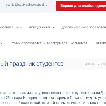
pochta@beauty-college.astrobl.ru
Версия для слабовидящ
организации
Абитуриентам
Дополнительное образован
Летний образовательный лагерь для школьников
Олимпи
ый праздник студентов
Главная
Нов
ать в странах мира студиоза, не знающего о существовании Дня 
ик 25 января. История праздника, наряду с Татьяниным днем уход
ногогранной подоплёкой, хотя сейчас имеет исключительно торже