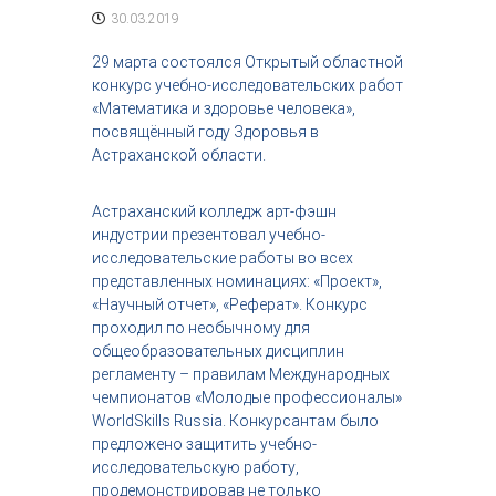
с
30.03.2019
т
р
29 марта состоялся Открытый областной
и
конкурс учебно-исследовательских работ
я
«Математика и здоровье человека»,
к
посвящённый году Здоровья в
р
Астраханской области.
а
с
о
Астраханский колледж арт-фэшн
т
индустрии презентовал учебно-
ы
исследовательские работы во всех
представленных номинациях: «Проект»,
«Научный отчет», «Реферат». Конкурс
проходил по необычному для
общеобразовательных дисциплин
регламенту – правилам Международных
чемпионатов «Молодые профессионалы»
WorldSkills Russia. Конкурсантам было
предложено защитить учебно-
исследовательскую работу,
продемонстрировав не только