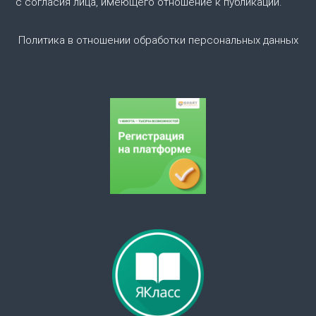
о
с согласия лица, имеющего отношение к публикации.
з
Политика в отношении обработки персональных данных
а
п
и
с
я
м