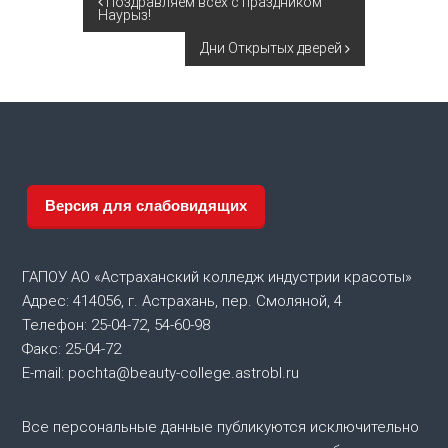
Н
Поздравляем всех с праздником
Наурыз!
а
Дни Открытых дверей
в
и
г
Версия для слабовидящих
а
ц
ГАПОУ АО «Астраханский колледж индустрии красоты»
Адрес: 414056, г. Астрахань, пер. Смоляной, 4
и
Телефон: 25-04-72, 54-60-98
Факс: 25-04-72
я
E-mail: pochta@beauty-college.astrobl.ru
п
Все персональные данные публикуются исключительно