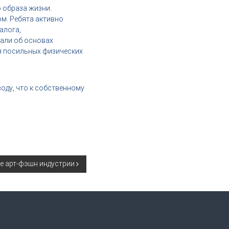
 образа жизни.
ом. Ребята активно
алога,
али об основах
я посильных физических
оду, что к собственному
е арт-фэшн индустрии