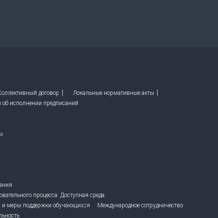
 Коллективный договор
Локальные нормативные акты
ы об исполнении предписаний
ы
вания
овательного процесса. Доступная среда
 и меры поддержки обучающихся
Международное сотрудничество
льность