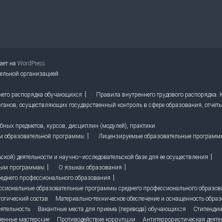
тает на
WordPress
тельной организацией
него распорядка обучающихся
Правила внутреннего трудового распорядка.
ганов, осуществляющих государственный контроль в сфере образования, отчет
ных предметов, курсов, дисциплин (модулей), практики
м образовательной программы
Лицензируемые образовательные программ
кой) деятельности и научно–исследовательской базе для ее осуществления
ным программам
О языках образования
реднего профессионального образования
ссиональные образовательные программы среднего профессионального образо
гогический состав
Материально-техническое обеспечение и оснащенность образ
ятельность
Вакантные места для приема (перевода) обучающихся
Стипендии
енные мастерские
Противодействие коррупции
Антитеррористическая деяте