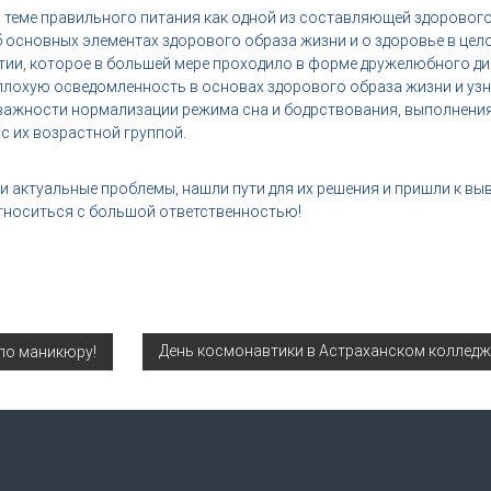
 теме правильного питания как одной из составляющей здорового
 основных элементах здорового образа жизни и о здоровье в цел
тии, которое в большей мере проходило в форме дружелюбного ди
лохую осведомленность в основах здорового образа жизни и узн
 важности нормализации режима сна и бодрствования, выполнени
 с их возрастной группой.
и актуальные проблемы, нашли пути для их решения и пришли к выв
носиться с большой ответственностью!
День космонавтики в Астраханском колледж
по маникюру!