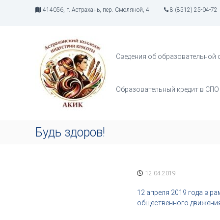
П
414056, г. Астрахань, пер. Смоляной, 4
8 (8512) 25-04-72
е
р
А
И
е
К
н
й
д
И
т
Сведения об образовательной 
у
К
и
с
к
т
с
Образовательный кредит в СПО
р
о
и
д
я
е
т
р
Будь здоров!
в
ж
о
и
р
м
ч
о
12.04.2019
е
м
с
у
12 апреля 2019 года в р
т
общественного движения
в
а