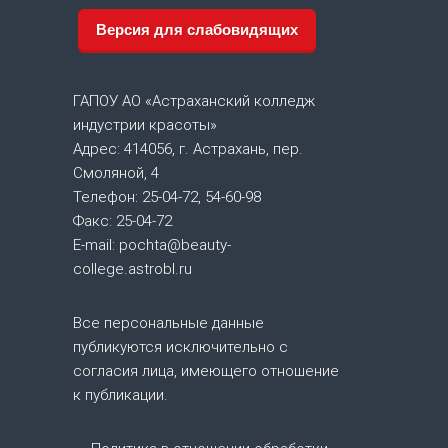
и
Версия для слабовидящих
г
а
ГАПОУ АО «Астраханский колледж
индустрии красоты»
ц
Адрес: 414056, г. Астрахань, пер.
Смоляной, 4
и
Телефон: 25-04-72, 54-60-98
Факс: 25-04-72
я
E-mail: pochta@beauty-
college.astrobl.ru
п
о
Все персональные данные
публикуются исключительно с
з
согласия лица, имеющего отношение
к публикации.
а