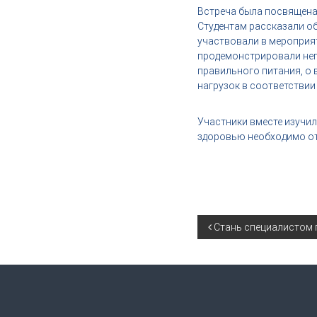
,
Встреча была посвящена
и
Студентам рассказали об
н
участвовали в мероприя
д
продемонстрировали неп
у
правильного питания, о
с
нагрузок в соответствии
т
р
Участники вместе изучил
и
здоровью необходимо от
я
к
р
а
с
о
Н
Стань специалистом 
т
ы
а
в