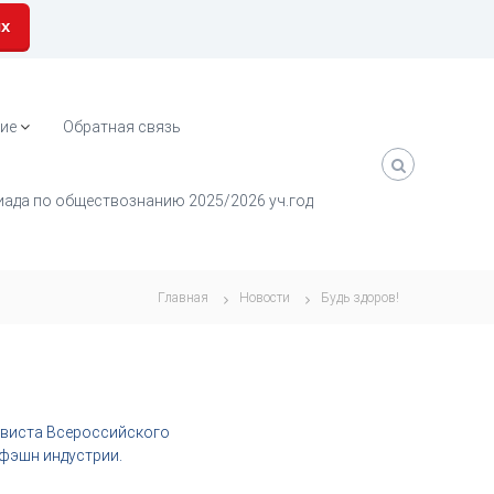
их
ие
Обратная связь
ада по обществознанию 2025/2026 уч.год
Главная
Новости
Будь здоров!
тивиста Всероссийского
фэшн индустрии.