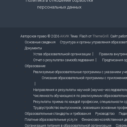
Политика в отношении обработки
п
персональных данных
и
с
Авторское право © 2026
АКИК
Тема: Flash от
ThemeGrill
. Сайт рабо
я
Основные сведения
Структура и органы управления образова
Документы
м
Устав образовательной организации
Правила внутрен
Отчет о результатах самообследования
Предписания ор
Образование
Реализуемые образовательные программы с указанием учеб
Описание образовательной программы с приложение
Направления и результаты научной (научно–исследовательс
Численность обучающихся по реализуемым образователь
Результаты приема по каждой профессии, специальности с
Трудоустройство выпускников, освоивших основные профе
Образовательные стандарты и требования
Руководство
Педа
Платные образовательные услуги
Финансово-хозяйственная де
Организация питания в образовательной организации
Соврем