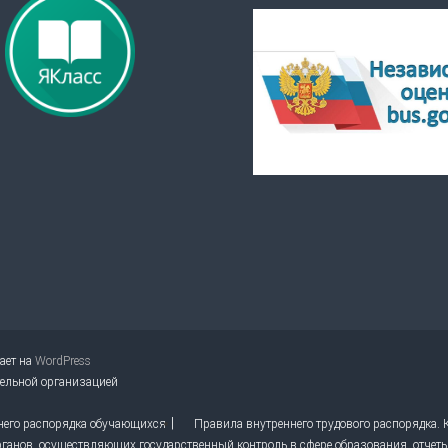
тает на
WordPress
тельной организацией
него распорядка обучающихся
Правила внутреннего трудового распорядка.
ганов, осуществляющих государственный контроль в сфере образования, отчет