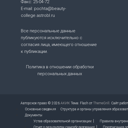
Факс: 25-04-72
п
E-mail: pochta@beauty-
college.astrobl.ru
о
Все персональные данные
з
публикуются исключительно с
согласия лица, имеющего отношение
а
к публикации.
п
Политика в отношении обработки
и
персональных данных
с
я
Авторское право © 2026
АКИК
Тема: Flash от
ThemeGrill
. Сайт рабо
Основные сведения
Структура и органы управления образова
м
Документы
Устав образовательной организации
Правила внутрен
Отчет о результатах самообследования
Предписания ор