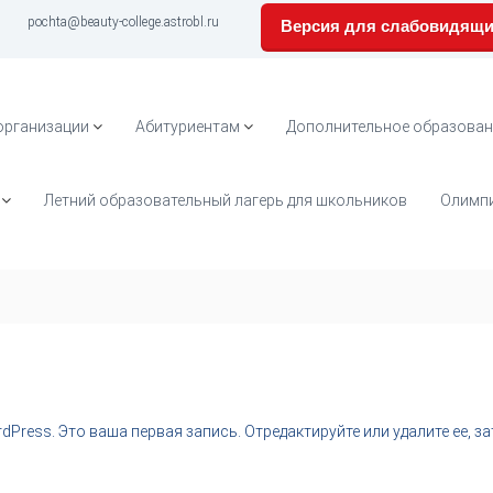
pochta@beauty-college.astrobl.ru
Версия для слабовидящ
организации
Абитуриентам
Дополнительное образован
Летний образовательный лагерь для школьников
Олимпи
Press. Это ваша первая запись. Отредактируйте или удалите ее, за