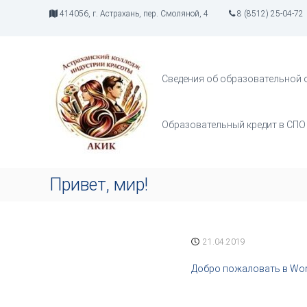
П
414056, г. Астрахань, пер. Смоляной, 4
8 (8512) 25-04-72
е
р
А
И
е
К
н
й
д
И
т
Сведения об образовательной 
у
К
и
с
к
т
с
Образовательный кредит в СПО
р
о
и
д
я
е
т
р
Привет, мир!
в
ж
о
и
р
м
ч
о
21.04.2019
е
м
с
у
Добро пожаловать в Word
т
в
а