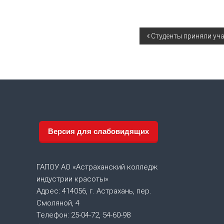
,
и
н
Н
Студенты приняли уч
д
у
а
с
т
в
р
и
и
я
к
р
г
Версия для слабовидящих
а
с
а
о
т
ГАПОУ АО «Астраханский колледж
ц
ы
индустрии красоты»
Адрес: 414056, г. Астрахань, пер.
и
Смоляной, 4
я
Телефон: 25-04-72, 54-60-98