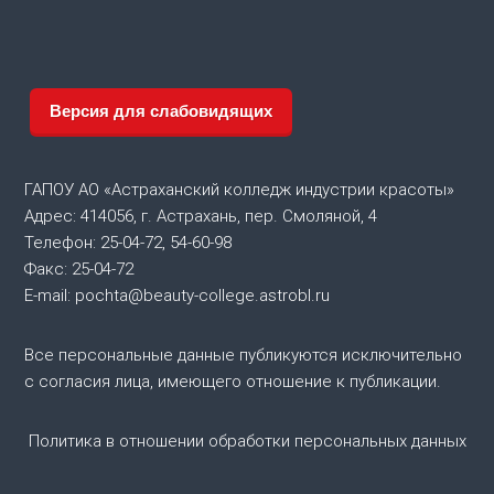
в
и
г
Версия для слабовидящих
а
ГАПОУ АО «Астраханский колледж индустрии красоты»
ц
Адрес: 414056, г. Астрахань, пер. Смоляной, 4
Телефон: 25-04-72, 54-60-98
и
Факс: 25-04-72
я
E-mail: pochta@beauty-college.astrobl.ru
п
Все персональные данные публикуются исключительно
с согласия лица, имеющего отношение к публикации.
о
Политика в отношении обработки персональных данных
з