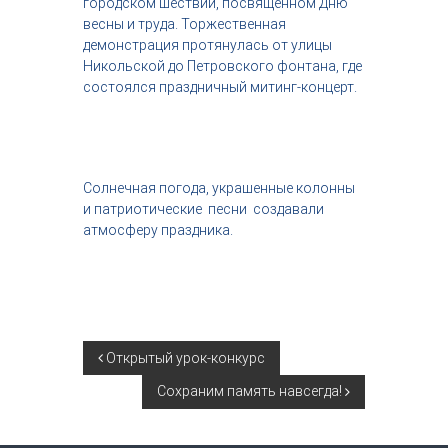
городском шествии, посвящённом Дню
с
весны и труда. Торжественная
т
демонстрация протянулась от улицы
р
Никольской до Петровского фонтана, где
и
я
состоялся праздничный митинг-концерт.
к
р
а
с
о
Солнечная погода, украшенные колонны
т
и патриотические песни создавали
ы
атмосферу праздника.
Н
Открытый урок-конкурс
Сохраним память навсегда!
а