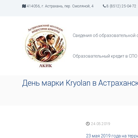
П
414056, г. Астрахань, пер. Смоляной, 4
8 (8512) 25-04-72
е
р
А
И
е
К
н
й
д
И
т
Сведения об образовательной 
у
К
и
с
к
т
с
Образовательный кредит в СПО
р
о
и
д
я
е
т
р
День марки Kryolan в​ Астрахан
в
ж
о
и
р
м
ч
о
е
м
с
у
т
24.05.2019
в
а
23 мая 2019 года на те