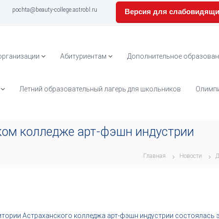
pochta@beauty-college.astrobl.ru
Версия для слабовидящ
организации
Абитуриентам
Дополнительное образован
Летний образовательный лагерь для школьников
Олимпи
ском колледже арт-фэшн индустрии
Главная
Новости
Д
рритории Астраханского колледжа арт-фэшн индустрии состоялась