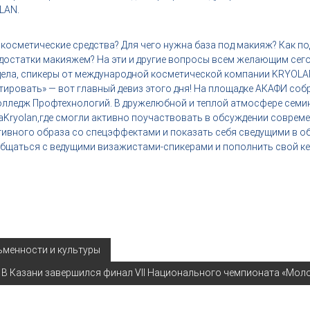
LAN.
косметические средства? Для чего нужна база под макияж? Как п
едостатки макияжем?
На эти и другие вопросы всем желающим сег
ела, спикеры от международной косметической компании KRYOLA
тировать» — вот главный девиз этого дня! На площадке АКАФИ со
колледж Профтехнологий.
​
В дружелюбной и теплой атмосфере семин
а
Kryolan,
где смогли активно поучаствовать в обсуждении соврем
тивного образа со спецэффектами и показать себя сведущими в о
бщаться с ведущими визажистами-спикерами и пополнить свой к
ьменности и культуры
В Казани завершился финал VII Национального чемпионата «Мо