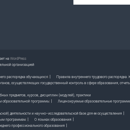
тает на
WordPress
тельной организацией
него распорядка обучающихся
Правила внутреннего трудового распорядка.
ганов, осуществляющих государственный контроль в сфере образования, отчет
ных предметов, курсов, дисциплин (модулей), практики
м образовательной программы
Лицензируемые образовательные программ
кой) деятельности и научно–исследовательской базе для ее осуществления
ным программам
О языках образования
реднего профессионального образования