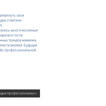
одчеркнуть свои
одня ответили
N.
брались многочисленные
ара все гости
енных трендов макияжа,
бласти визажа. Будущие
ейс профессиональной
лодые профессионалы»