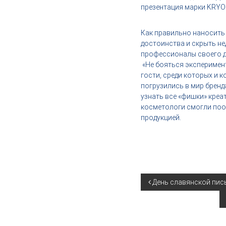
,
презентация марки KRYO
и
н
Как правильно наносить 
д
достоинства и скрыть н
у
профессионалы своего д
с
​
«Не бояться эксперимен
т
гости, среди которых и 
р
погрузились в мир бренд
и
узнать все «фишки» креа
я
косметологи смогли поо
к
продукцией.
р
а
с
о
т
ы
Н
День славянской пис
а