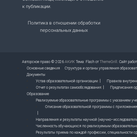
а
к публикации.
п
Политика в отношении обработки
и
персональных данных
с
я
Авторское право © 2026
АКИК
Тема: Flash от
ThemeGrill
. Сайт рабо
Основные сведения
Структура и органы управления образова
м
Документы
Устав образовательной организации
Правила внутрен
Отчет о результатах самообследования
Предписания ор
Образование
Реализуемые образовательные программы с указанием учеб
Описание образовательной программы с приложение
Направления и результаты научной (научно–исследовательс
Численность обучающихся по реализуемым образователь
Результаты приема по каждой профессии, специальности с