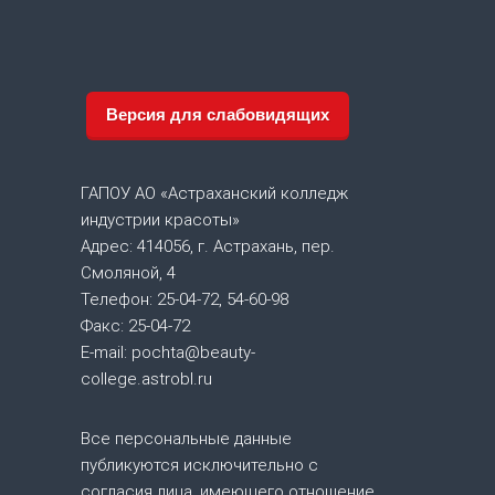
в
и
г
Версия для слабовидящих
а
ГАПОУ АО «Астраханский колледж
ц
индустрии красоты»
Адрес: 414056, г. Астрахань, пер.
и
Смоляной, 4
я
Телефон: 25-04-72, 54-60-98
Факс: 25-04-72
п
E-mail: pochta@beauty-
college.astrobl.ru
о
Все персональные данные
з
публикуются исключительно с
согласия лица, имеющего отношение