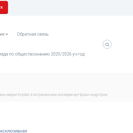
их
ие
Обратная связь
ада по обществознанию 2025/2026 уч.год
ень марки Kryolan в​ Астраханском колледже арт-фэшн индустрии
 эксклюзивная