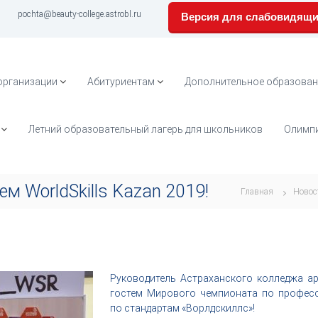
pochta@beauty-college.astrobl.ru
Версия для слабовидящ
организации
Абитуриентам
Дополнительное образован
Летний образовательный лагерь для школьников
Олимпи
м WorldSkills Kazan 2019!
Главная
Новос
Руководитель Астраханского колледжа ар
гостем Мирового чемпионата по профес
по стандартам «Ворлдскиллс»!