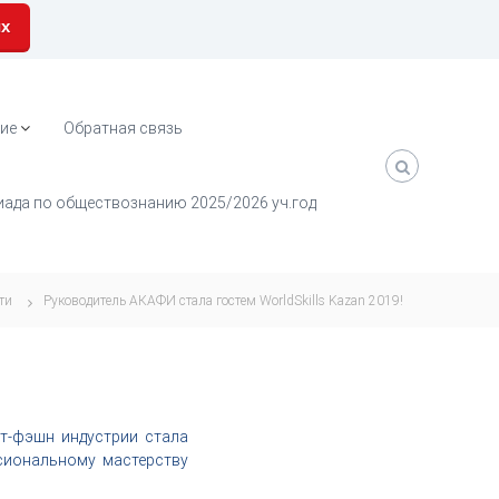
их
ие
Обратная связь
ада по обществознанию 2025/2026 уч.год
ти
Руководитель АКАФИ стала гостем WorldSkills Kazan 2019!
т-фэшн индустрии стала
сиональному мастерству