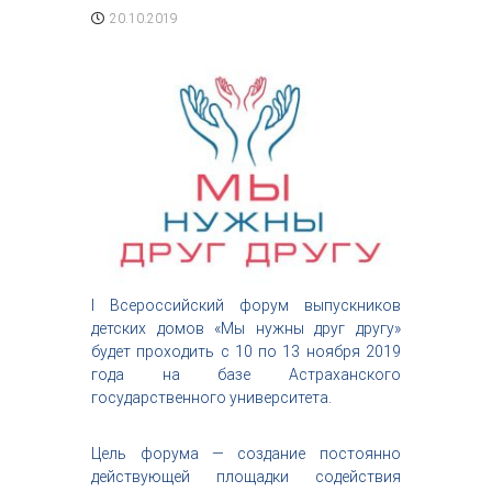
с
20.10.2019
т
р
и
я
к
р
а
с
о
т
ы
I Всероссийский форум выпускников
детских домов «Мы нужны друг другу»
будет проходить с 10 по 13 ноября 2019
года на базе Астраханского
государственного университета.
Цель форума — создание постоянно
действующей площадки содействия