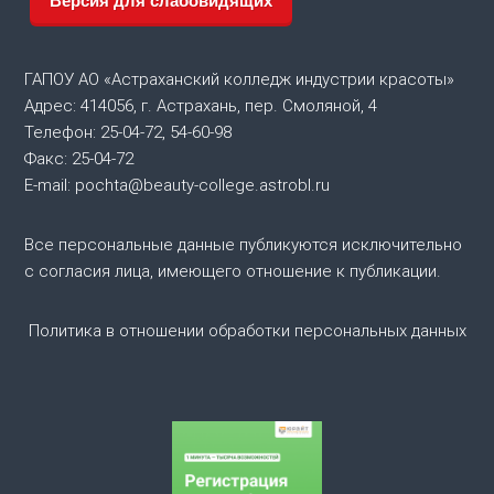
Версия для слабовидящих
ц
и
ГАПОУ АО «Астраханский колледж индустрии красоты»
Адрес: 414056, г. Астрахань, пер. Смоляной, 4
я
Телефон: 25-04-72, 54-60-98
Факс: 25-04-72
п
E-mail: pochta@beauty-college.astrobl.ru
о
Все персональные данные публикуются исключительно
с согласия лица, имеющего отношение к публикации.
з
а
Политика в отношении обработки персональных данных
п
и
с