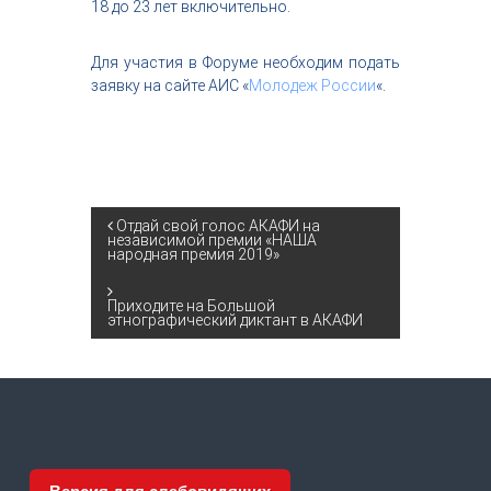
18 до 23 лет включительно.
Для участия в Форуме необходим подать
заявку на сайте АИС «
Молодеж России
«.
Н
Отдай свой голос АКАФИ на
независимой премии «НАША
народная премия 2019»
а
Приходите на Большой
в
этнографический диктант в АКАФИ
и
г
а