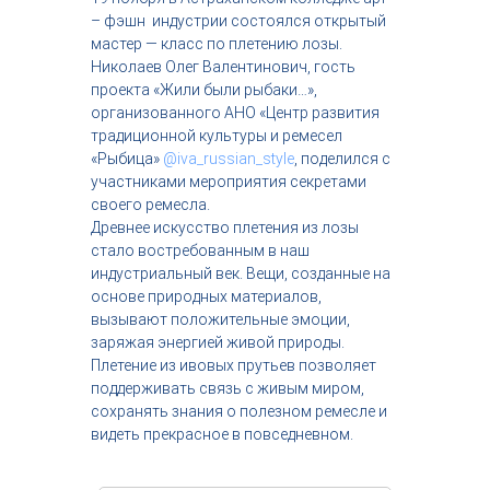
с
– фэшн индустрии состоялся открытый
т
мастер — класс по плетению лозы.
р
Николаев Олег Валентинович, гость
и
проекта «Жили были рыбаки…»,
я
организованного АНО «Центр развития
к
р
традиционной культуры и ремесел
а
«Рыбица»
@iva_russian_style
, поделился с
с
участниками мероприятия секретами
о
своего ремесла.
т
Древнее искусство плетения из лозы
ы
стало востребованным в наш
индустриальный век. Вещи, созданные на
основе природных материалов,
вызывают положительные эмоции,
заряжая энергией живой природы.
Плетение из ивовых прутьев позволяет
поддерживать связь с живым миром,
сохранять знания о полезном ремесле и
видеть прекрасное в повседневном.