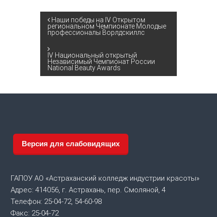
Н
Наши победы на IV​ Открытом
региональном Чемпионате Молодые
профессионалы Ворлдскиллс
а
IV Национальный открытый
в
Независимый Чемпионат России
National Beauty Awards
и
г
а
Версия для слабовидящих
ц
и
ГАПОУ АО «Астраханский колледж индустрии красоты»
Адрес: 414056, г. Астрахань, пер. Смоляной, 4
я
Телефон: 25-04-72, 54-60-98
Факс: 25-04-72