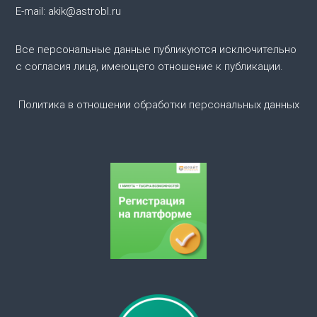
п
E-mail: akik@astrobl.ru
о
Все персональные данные публикуются исключительно
з
с согласия лица, имеющего отношение к публикации.
а
Политика в отношении обработки персональных данных
п
и
с
я
м