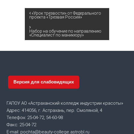
Н
«Урок трезвости» от Федерального
проекта «Трезвая Россия»
а
Набор на обучение по направлению
«Специалист по маникюру»
в
и
г
а
Версия для слабовидящих
ц
ГАПОУ АО «Астраханский колледж индустрии красоты»
и
Адрес: 414056, г. Астрахань, пер. Смоляной, 4
Телефон: 25-04-72, 54-60-98
я
Факс: 25-04-72
E-mail: pochta@beauty-college.astrobl.ru