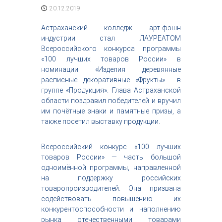
с
20.12.2019
т
р
Астраханский колледж арт-фэшн
и
индустрии стал ЛАУРЕАТОМ
я
Всероссийского конкурса программы
к
«100 лучших товаров России» в
р
номинации «Изделия деревянные
а
с
расписные декоративные «Фрукты»​ ​ в​
о
группе «Продукция». Глава Астраханской
т
области поздравил победителей и​ вручил
ы
им​ почётные знаки и​ памятные призы, а​
также посетил выставку продукции.
Всероссийский конкурс «100 лучших
товаров России»​ — часть большой
одноимённой программы, направленной
на​ поддержку российских
товаропроизводителей. Она призвана
содействовать повышению их​
конкурентоспособности и​ наполнению
рынка отечественными товарами