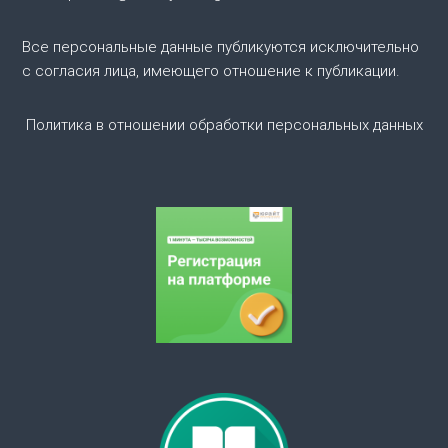
п
о
Все персональные данные публикуются исключительно
с согласия лица, имеющего отношение к публикации.
з
Политика в отношении обработки персональных данных
а
п
и
с
я
м