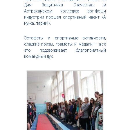
с
Дня Защитника Отечества в
т
Астраханском колледже арт-фэшн
р
индустрии прошел спортивный ивент «А
и
ну-ка, парни!».
я
к
р
Эстафеты и спортивные активности,
а
сладкие призы, грамоты и медали — все
с
это поддерживает благоприятный
о
командный дух.
т
ы