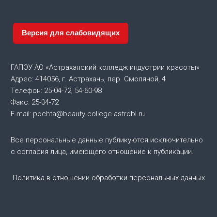
г
а
Версия для слабовидящих
ц
ГАПОУ АО «Астраханский колледж индустрии красоты»
и
Адрес: 414056, г. Астрахань, пер. Смоляной, 4
Телефон: 25-04-72, 54-60-98
я
Факс: 25-04-72
E-mail: pochta@beauty-college.astrobl.ru
п
о
Все персональные данные публикуются исключительно
с согласия лица, имеющего отношение к публикации.
з
Политика в отношении обработки персональных данных
а
п