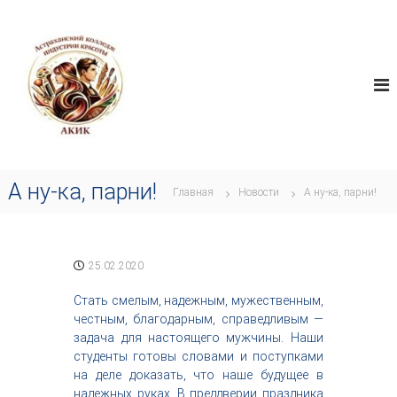
П
А
е
И
н
р
К
д
е
И
у
й
К
с
т
т
и
р
к
и
я
с
т
о
А ну-ка, парни!
в
Главная
Новости
А ну-ка, парни!
д
о
е
р
р
ч
ж
е
с
25.02.2020
и
т
м
в
Стать смелым, надежным, мужественным,
о
а
честным, благодарным, справедливым —
м
,
задача для настоящего мужчины. Наши
у
и
студенты готовы словами и поступками
н
на деле доказать, что наше будущее в
д
надежных руках. В преддверии праздника
у