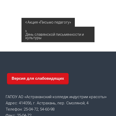
Н
Акция «Письмо педагогу»
а
День славянской письменности и
культуры
в
и
г
Версия для слабовидящих
а
ц
ГАПОУ АО «Астраханский колледж индустрии красоты»
и
Адрес: 414056, г. Астрахань, пер. Смоляной, 4
Телефон: 25-04-72, 54-60-98
Факс: 25-04-72