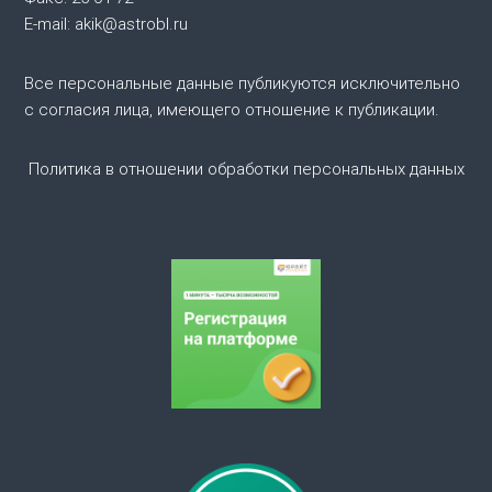
я
E-mail: akik@astrobl.ru
п
Все персональные данные публикуются исключительно
о
с согласия лица, имеющего отношение к публикации.
з
Политика в отношении обработки персональных данных
а
п
и
с
я
м