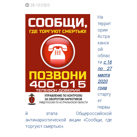
с
28.10.2020
т
р
На
и
террит
я
ории
к
Астра
р
а
ханск
с
ой
о
облас
т
ти
с 16
ы
по 27
марта
2020
года
старту
ет
первы
й этапа Общероссийской
антинаркотической акции «Сообщи, где
торгуют смертью».