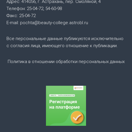
Адрес: 414056, г. Астрахань, пер. Смоляной, 4
я
Телефон: 25-04-72, 54-60-98
Факс: 25-04-72
п
E-mail: pochta@beauty-college.astrobl.ru
о
Все персональные данные публикуются исключительно
з
с согласия лица, имеющего отношение к публикации.
а
Политика в отношении обработки персональных данных
п
и
с
я
м