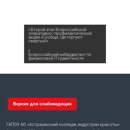
Н
Второй этап Всероссийской
оперативно–профилактической
акции «Сообщи, где торгуют
смертью!»
а
в
Всероссийский кибердиктант по
финансовой IT-грамотности
и
г
а
Версия для слабовидящих
ц
и
ГАПОУ АО «Астраханский колледж индустрии красоты»