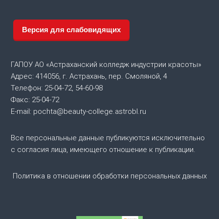
а
ц
Версия для слабовидящих
и
ГАПОУ АО «Астраханский колледж индустрии красоты»
я
Адрес: 414056, г. Астрахань, пер. Смоляной, 4
Телефон: 25-04-72, 54-60-98
п
Факс: 25-04-72
E-mail: pochta@beauty-college.astrobl.ru
о
Все персональные данные публикуются исключительно
з
с согласия лица, имеющего отношение к публикации.
а
Политика в отношении обработки персональных данных
п
и