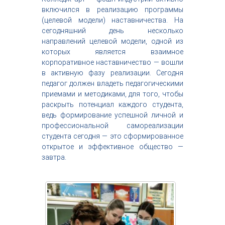
с
включился в реализацию программы
т
(целевой модели) наставничества. На
р
сегодняшний день несколько
и
направлений целевой модели, одной из
я
которых является взаимное
к
р
корпоративное наставничество — вошли
а
в активную фазу реализации. Сегодня
с
педагог должен владеть педагогическими
о
приемами и методиками, для того, чтобы
т
раскрыть потенциал каждого студента,
ы
ведь формирование успешной личной и
профессиональной самореализации
студента сегодня — это сформированное
открытое и эффективное общество —
завтра.