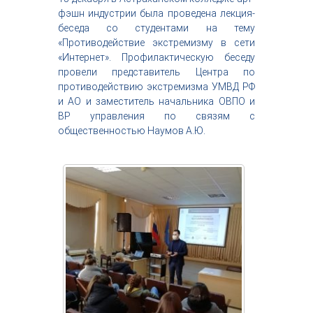
с
фэшн индустрии была проведена лекция-
т
беседа со студентами на тему
р
«Противодействие экстремизму в сети
и
«Интернет». Профилактическую беседу
я
провели представитель Центра по
к
р
противодействию экстремизма УМВД РФ
а
и АО и заместитель начальника ОВПО и
с
ВР управления по связям с
о
общественностью Наумов А.Ю.
т
ы