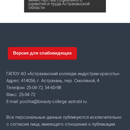
в
министерства социального
развития и труда Астраханской
области
и
г
а
ц
Версия для слабовидящих
и
ГАПОУ АО «Астраханский колледж индустрии красоты»
я
Адрес: 414056, г. Астрахань, пер. Смоляной, 4
Телефон: 25-04-72, 54-60-98
п
Факс: 25-04-72
E-mail: pochta@beauty-college.astrobl.ru
о
Все персональные данные публикуются исключительно
з
с согласия лица, имеющего отношение к публикации.