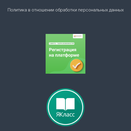
а
Политика в отношении обработки персональных данных
п
и
с
я
м