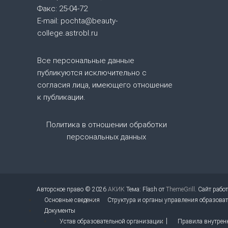
Факс: 25-04-72
п
E-mail: pochta@beauty-
college.astrobl.ru
о
Все персональные данные
з
публикуются исключительно с
согласия лица, имеющего отношение
а
к публикации.
п
Политика в отношении обработки
и
персональных данных
с
я
Авторское право © 2026
АКИК
Тема: Flash от
ThemeGrill
. Сайт рабо
Основные сведения
Структура и органы управления образова
м
Документы
Устав образовательной организации
Правила внутрен