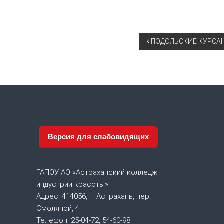
Н
ПОДОЛЬСКИЕ КУРСА
а
в
и
г
Версия для слабовидящих
а
ГАПОУ АО «Астраханский колледж
ц
индустрии красоты»
Адрес: 414056, г. Астрахань, пер.
и
Смоляной, 4
я
Телефон: 25-04-72, 54-60-98