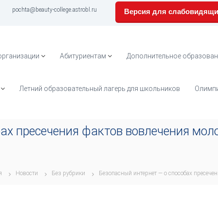
pochta@beauty-college.astrobl.ru
Версия для слабовидящ
организации
Абитуриентам
Дополнительное образован
Летний образовательный лагерь для школьников
Олимпи
бах пресечения фактов вовлечения мо
я
Новости
Без рубрики
Безопасный интернет — о способах пресече