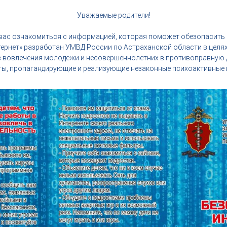
Уважаемые родители!
вас ознакомиться с информацией, которая поможет обезопасить в
ернет» разработан УМВД России по Астраханской области в целя
 вовлечения молодежи и несовершеннолетних в противоправную 
ты, пропагандирующие и реализующие незаконные психоактивные в