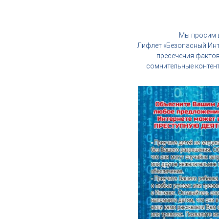
,
и
н
Мы просим 
д
Лифлет «Безопасный Инт
у
пресечения фактов
с
сомнительные контен
т
р
и
я
к
р
а
с
о
т
ы