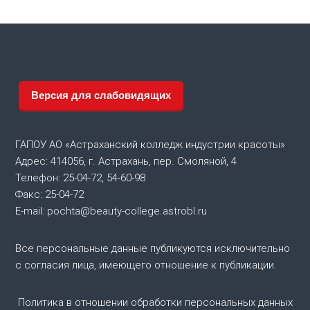
в
и
г
а
Версия для слабовидящих
ц
ГАПОУ АО «Астраханский колледж индустрии красоты»
и
Адрес: 414056, г. Астрахань, пер. Смоляной, 4
Телефон: 25-04-72, 54-60-98
я
Факс: 25-04-72
E-mail: pochta@beauty-college.astrobl.ru
п
о
Все персональные данные публикуются исключительно
с согласия лица, имеющего отношение к публикации.
з
Политика в отношении обработки персональных данных