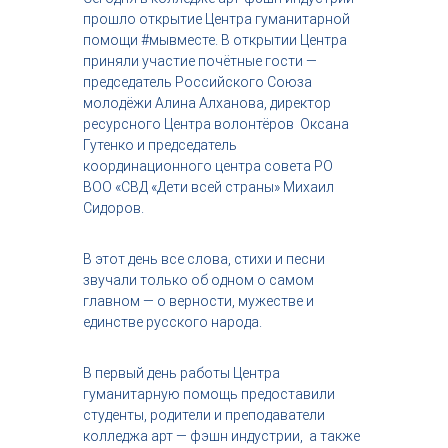
с
прошло открытие Центра гуманитарной
т
помощи #мывместе. В открытии Центра
р
приняли участие почётные гости —
и
председатель Российского Союза
я
молодёжи Алина Алханова, директор
к
р
ресурсного Центра волонтёров
Оксана
а
Гутенко и председатель
с
координационного центра совета РО
о
ВОО «СВД «Дети всей страны» Михаил
т
Сидоров.
ы
В этот день все слова, стихи и песни
звучали только об одном о самом
главном — о верности, мужестве и
единстве русского народа.
В первый день работы Центра
гуманитарную помощь предоставили
студенты, родители и преподаватели
колледжа арт — фэшн индустрии,
а также