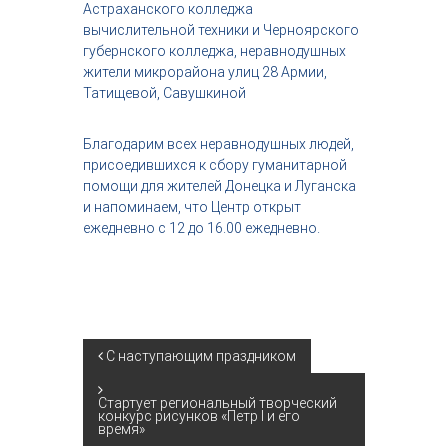
Астраханского колледжа
вычислительной техники и Черноярского
губернского колледжа, неравнодушных
жители микрорайона
улиц 28 Армии,
Татищевой, Савушкиной
Благодарим всех неравнодушных людей,
присоедившихся к сбору гуманитарной
помощи для жителей Донецка и Луганска
и напоминаем, что Центр открыт
ежедневно с 12 до 16.00 ежедневно.
Н
С наступающим праздником
а
Стартует региональный творческий
конкурс рисунков «Петр I и его
время»