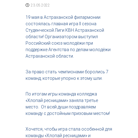
с
23.05.2022
т
р
19 мая в Астраханской филармонии
и
состоялась главная игра II сезона
я
Студенческой Лиги КВН Астраханской
к
области! Организатором выступил
р
Российский союз молодёжи при
а
с
поддержке Агентства по делам молодёжи
о
Астраханской области.
т
ы
За право стать чемпионами боролись 7
команд, которые упорно к этому шли.
По итогам игры команда колледжа
«Хлопай ресницами» заняла третье
место. От всей души поздравляем
команду с достойным призовым местом!
Хочется, чтобы игра стала особенной для
команды «Хлопай ресницами» и