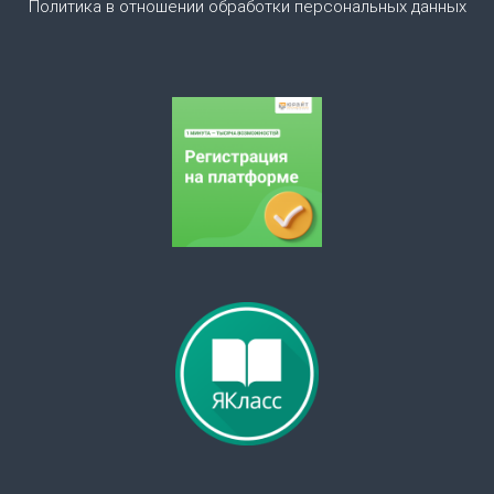
Политика в отношении обработки персональных данных
а
п
и
с
я
м