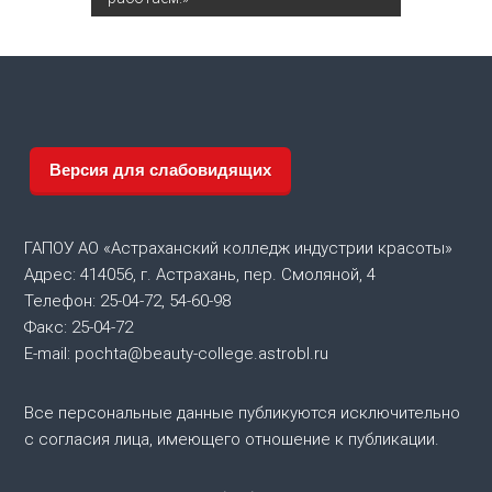
в
и
г
а
Версия для слабовидящих
ц
ГАПОУ АО «Астраханский колледж индустрии красоты»
и
Адрес: 414056, г. Астрахань, пер. Смоляной, 4
Телефон: 25-04-72, 54-60-98
я
Факс: 25-04-72
E-mail: pochta@beauty-college.astrobl.ru
п
о
Все персональные данные публикуются исключительно
с согласия лица, имеющего отношение к публикации.
з