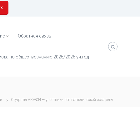
их
ие
Обратная связь
ада по обществознанию 2025/2026 уч.год
ти
Студенты АКАФИ — участники легкоатлетической эстафеты