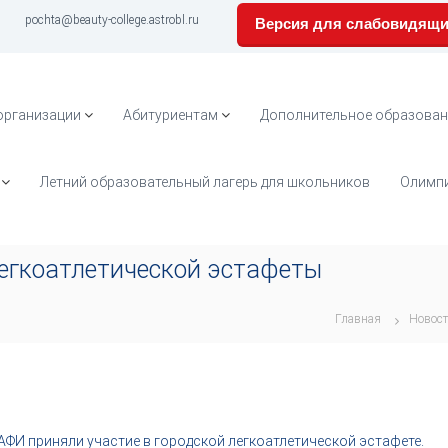
pochta@beauty-college.astrobl.ru
Версия для слабовидящ
организации
Абитуриентам
Дополнительное образован
Летний образовательный лагерь для школьников
Олимпи
егкоатлетической эстафеты
Главная
Новос
АФИ приняли участие в городской легкоатлетической эстафете.