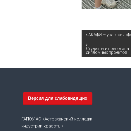
Н
АКАФИ — участник «Ф
а
Студенты и преподава
дипломных проектов
в
и
г
Версия для слабовидящих
а
ц
ГАПОУ АО «Астраханский колледж
и
индустрии красоты»