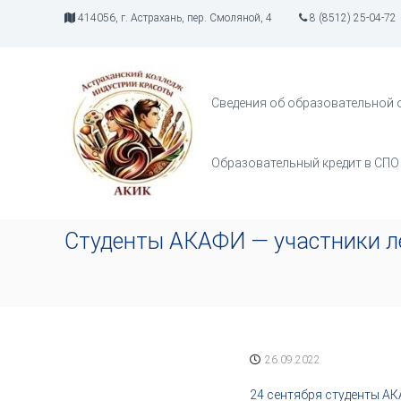
П
414056, г. Астрахань, пер. Смоляной, 4
8 (8512) 25-04-72
е
р
А
И
е
К
н
й
д
И
т
Сведения об образовательной 
у
К
и
с
к
т
с
Образовательный кредит в СПО
р
о
и
д
я
е
т
р
Студенты АКАФИ — участники л
в
ж
о
и
р
м
ч
о
е
м
с
у
т
26.09.2022
в
а
24 сентября студенты АК