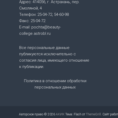
Адрес: 414056, г. Астрахань, пер.
я
Смоляной, 4
Телефон: 25-04-72, 54-60-98
п
Факс: 25-04-72
E-mail: pochta@beauty-
о
college.astrobl.ru
з
Все персональные данные
публикуются исключительно с
а
согласия лица, имеющего отношение
п
к публикации.
и
Политика в отношении обработки
персональных данных
с
я
м
Авторское право © 2026
АКИК
Тема: Flash от
ThemeGrill
. Сайт рабо