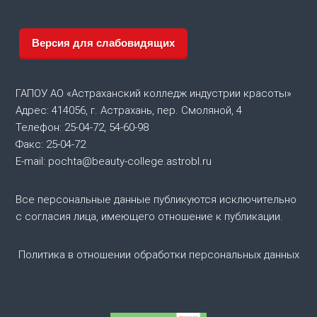
а
ц
Версия для слабовидящих
и
ГАПОУ АО «Астраханский колледж индустрии красоты»
я
Адрес: 414056, г. Астрахань, пер. Смоляной, 4
Телефон: 25-04-72, 54-60-98
п
Факс: 25-04-72
E-mail: pochta@beauty-college.astrobl.ru
о
Все персональные данные публикуются исключительно
з
с согласия лица, имеющего отношение к публикации.
а
Политика в отношении обработки персональных данных
п
и