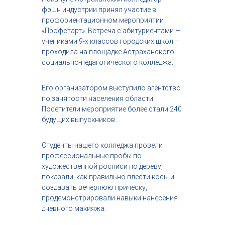
с
фэшн индустрии принял участие в
т
профориентационном мероприятии
р
«Профстарт». Встреча с абитуриентами —
и
учениками 9-х классов городских школ –
я
проходила на площадке Астраханского
к
р
социально-педагогического колледжа.
а
с
Его организатором выступило агентство
о
т
по занятости населения области.
ы
Посетители мероприятие более стали 240
будущих выпускников.
Студенты нашего колледжа провели
профессиональные пробы по
художественной росписи по дереву,
показали, как правильно плести косы и
создавать вечернюю прическу,
продемонстрировали навыки нанесения
дневного макияжа.