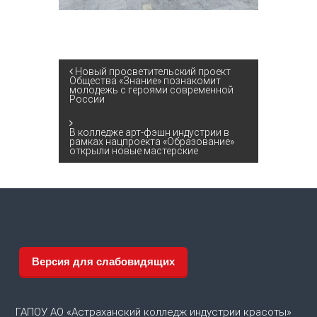
Н
Новый просветительский проект
Общества «Знание» познакомит
молодежь с героями современной
России
а
в
В колледже арт-фэшн индустрии в
рамках нацпроекта «Образование»
открыли новые мастерские
и
г
а
ц
Версия для слабовидящих
и
ГАПОУ АО «Астраханский колледж индустрии красоты»