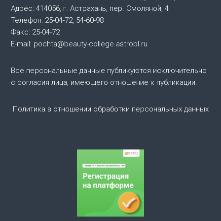
я
Адрес: 414056, г. Астрахань, пер. Смоляной, 4
Телефон: 25-04-72, 54-60-98
п
Факс: 25-04-72
E-mail: pochta@beauty-college.astrobl.ru
о
Все персональные данные публикуются исключительно
з
с согласия лица, имеющего отношение к публикации.
а
Политика в отношении обработки персональных данных
п
и
с
я
м