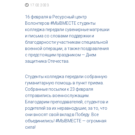
с
17.02.2023
т
р
16 февраля в Ресурсный центр
и
Волонтеров #МЫВМЕСТЕ студенты
я
колледжа передали сувенирные матрешки
к
и письма со словами поддержки и
р
благодарности участникам специальной
а
с
военной операции, а также поздравления
о
с предстоящим праздником — Днем
т
защитника Отечества.
ы
Студенты колледжа передали собранную
гуманитарную помощь в пункт приема.
Собранные посылки к 23 февраля
отправились военнослужащим.
Благодарим преподавателей, студентов и
родителей за их неравнодушие, за то, что
они вносят свой вклад в Победу. Все
объединились! #МЫВМЕСТЕ — огромная
сила!