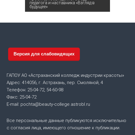
в
педагога и наставника «Взгляд в
будущее»
и
г
а
ц
Версия для слабовидящих
и
ГАПОУ АО «Астраханский колледж индустрии красоты»
я
Адрес: 414056, г. Астрахань, пер. Смоляной, 4
Телефон: 25-04-72, 54-60-98
п
Факс: 25-04-72
E-mail: pochta@beauty-college.astrobl.ru
о
Все персональные данные публикуются исключительно
з
с согласия лица, имеющего отношение к публикации.