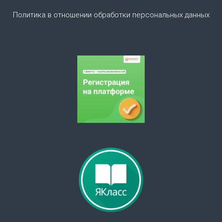
а
Политика в отношении обработки персональных данных
п
и
с
я
м