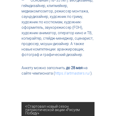
— Основная (18−35 лет): веб-дизайнер,
геймдизайнер, клипмейкер,
медиакомпозитор, режиссер монтажа,
саунд-дизайнер, художник по гриму,
художник по костюмам, художник-
оформитель, звукорежиссер (FOH),
художник-аниматор, оператор кино и ТВ,
копирайтер, стейдж-менеджер, сценарист,
продюсер, моушн-дизайнер. А также
новые компетенции: аранжировщик,
фотограф и графический дизайнер.
Анкету можно заполнить
до 28 мая
на
сайте чемпионата (
https://artmasters.ru/
).
Н
Стартовал новый сезон
патриотической акции «Рисуем
Победу»