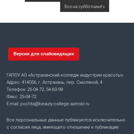
а
Все на субботнике!
в
и
г
Версия для слабовидящих
а
ц
ГАПОУ АО «Астраханский колледж индустрии красоты»
и
Адрес: 414056, г. Астрахань, пер. Смоляной, 4
Телефон: 25-04-72, 54-60-98
я
Факс: 25-04-72
E-mail: pochta@beauty-college.astrobl.ru
п
Все персональные данные публикуются исключительно
о
с согласия лица, имеющего отношение к публикации.