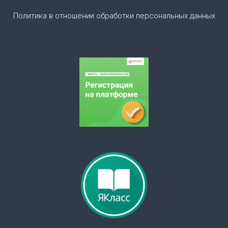
з
Политика в отношении обработки персональных данных
а
п
и
с
я
м