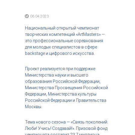
с
т
р
06.04.2023
и
я
Национальный открытый чемпионат
к
творческих компетенций «ArtMasters» —
р
это профессиональные соревнования
а
для молодых специалистов в сфере
с
о
backstage и цифрового искусства.
т
ы
Проект реализуется при поддержке
Министерства науки и высшего
образования Российской Федерации,
Министерства Просвещения Российской
Федерации, Министерства культуры
Российской Федерации и Правительства
Москвы.
Тема нового сезона — «Связь поколений.
Люби! Учись! Создавай!». Призовой фонд
чемпионата составит 23,7 миллиона