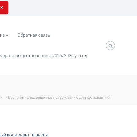
их
ие
Обратная связь
ада по обществознанию 2025/2026 уч.год
Мероприятие, посвященное празднованию Дня космонавтики
рвый космонавт планеты