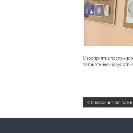
Мероприятие послужило 
патриотических чувств 
Н
Всероссийская военн
а
в