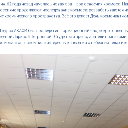
ин. 62 года назад началась новая эра – эра освоения космоса. На
Россияне продолжают исследование космоса: разрабатываются но
е космического пространства. Всё это делает День космонавтики
в 1 курса АКАФИ был проведен информационный час, подготовленн
леевой Ларисой Петровной. Студенты и преподаватели познакоми
смонавтов, вспомнили интересные сведения о небесных телах и к