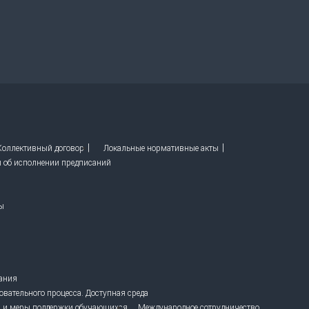
 Коллективный договор
Локальные нормативные акты
ы об исполнении предписаний
ы
вания
овательного процесса. Доступная среда
 и меры поддержки обучающихся
Международное сотрудничество