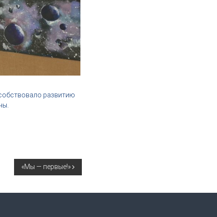
особствовало развитию
ны.
«Мы — первые!»