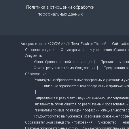
Политика в отношении обработки
п
персональных данных
и
с
Авторское право © 2026
АКИК
Тема: Flash от
ThemeGrill
. Сайт рабо
я
Основные сведения
Структура и органы управления образова
Документы
м
Устав образовательной организации
Правила внутрен
Отчет о результатах самообследования
Предписания ор
Образование
Реализуемые образовательные программы с указанием учеб
Описание образовательной программы с приложение
Направления и результаты научной (научно–исследовательс
Численность обучающихся по реализуемым образователь
Результаты приема по каждой профессии, специальности с
Трудоустройство выпускников, освоивших основные профе
Образовательные стандарты и требования
Руководство
Педа
Платные образовательные услуги
Финансово-хозяйственная де