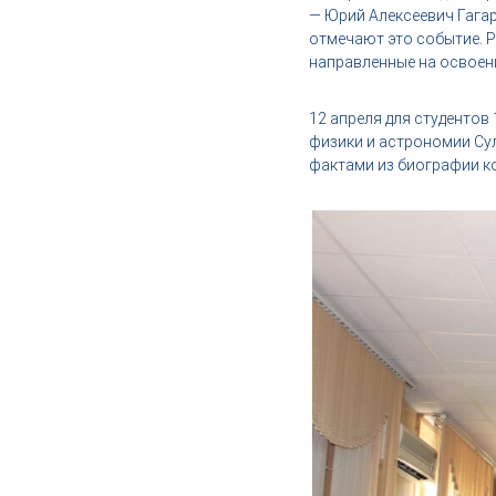
,
— Юрий Алексеевич Гагар
и
отмечают это событие. 
н
направленные на освоени
д
у
12 апреля для студенто
с
физики и астрономии Су
т
фактами из биографии ко
р
и
я
к
р
а
с
о
т
ы