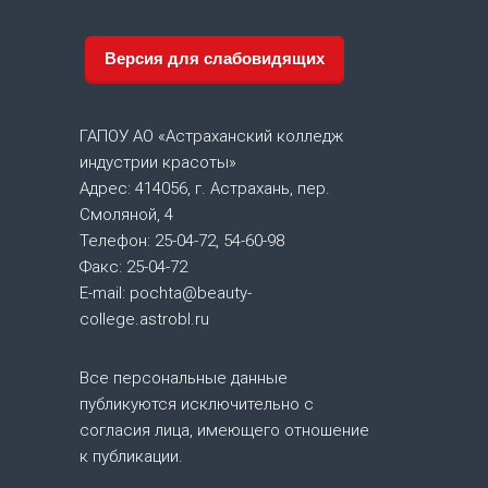
и
Версия для слабовидящих
г
а
ГАПОУ АО «Астраханский колледж
индустрии красоты»
ц
Адрес: 414056, г. Астрахань, пер.
Смоляной, 4
и
Телефон: 25-04-72, 54-60-98
Факс: 25-04-72
я
E-mail: pochta@beauty-
college.astrobl.ru
п
о
Все персональные данные
публикуются исключительно с
з
согласия лица, имеющего отношение
к публикации.
а