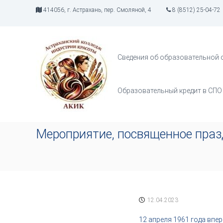
П
414056, г. Астрахань, пер. Смоляной, 4
8 (8512) 25-04-72
е
р
А
И
е
К
н
й
д
И
т
Сведения об образовательной 
у
К
и
с
к
т
с
Образовательный кредит в СПО
р
о
и
д
я
е
т
р
Мероприятие, посвященное пра
в
ж
о
и
р
м
ч
о
е
м
с
у
т
12.04.2023
в
а
12 апреля 1961 года впе