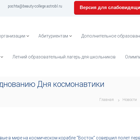
pochta@beauty-college.astrobl.ru
Версия для слабовидящ
организации
Абитуриентам
Дополнительное образован
Летний образовательный лагерь для школьников
Олимпи
зднованию Дня космонавтики
Главная
Новости
рвые в мире на космическом корабле “Восток” совершил полет пе