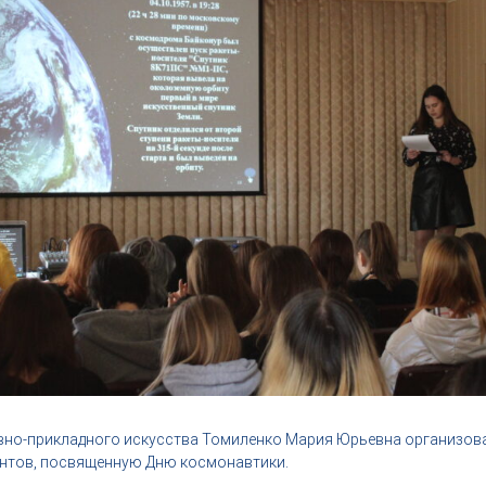
вно-прикладного искусства Томиленко Мария Юрьевна организов
ентов, посвященную Дню космонавтики.