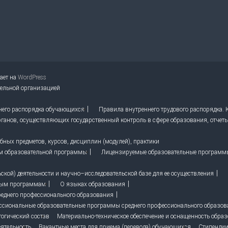
тает на
WordPress
тельной организацией
него распорядка обучающихся
Правила внутреннего трудового распорядка.
ганов, осуществляющих государственный контроль в сфере образования, отчет
ных предметов, курсов, дисциплин (модулей), практики
м образовательной программы
Лицензируемые образовательные программ
кой) деятельности и научно–исследовательской базе для ее осуществления
ным программам
О языках образования
реднего профессионального образования
ссиональные образовательные программы среднего профессионального образо
гогический состав
Материально-техническое обеспечение и оснащенность образ
ятельность
Вакантные места для приема (перевода) обучающихся
Стипендии