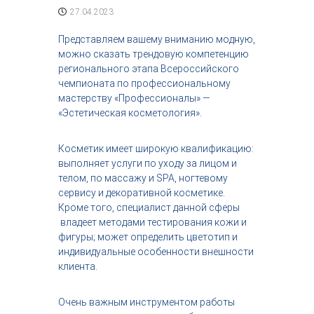
с
27.04.2023
т
р
Представляем вашему вниманию модную,
и
можно сказать трендовую компетенцию
я
регионального этапа Всероссийского
к
чемпионата по профессиональному
р
мастерству «Профессионалы» —
а
с
«Эстетическая косметология».
о
т
Косметик имеет широкую квалификацию:
ы
выполняет услуги по уходу за лицом и
телом, по массажу и SPA, ногтевому
сервису и декоративной косметике.
Кроме того, специалист данной сферы
владеет методами тестирования кожи и
фигуры; может определить цветотип и
индивидуальные особенности внешности
клиента.
Очень важным инструментом работы