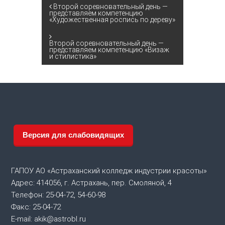
Н
Второй соревновательный день —
представляем компетенцию
«Художественная роспись по дереву»
а
Второй соревновательный день —
в
представляем компетенцию «Визаж
и стилистика»
и
г
а
Версия для слабовидящих
ц
и
ГАПОУ АО «Астраханский колледж индустрии красоты»
Адрес: 414056, г. Астрахань, пер. Смоляной, 4
я
Телефон: 25-04-72, 54-60-98
Факс: 25-04-72
п
E-mail: akik@astrobl.ru