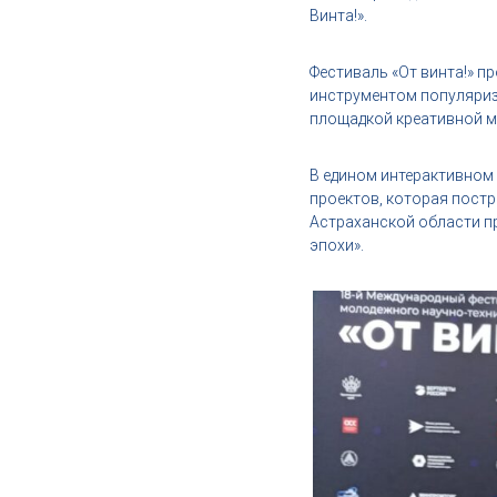
,
Винта!».
и
н
Фестиваль «От винта!» п
д
инструментом популяриз
у
площадкой креативной 
с
т
В едином интерактивном
р
проектов, которая постр
и
Астраханской области пр
я
эпохи».
к
р
а
с
о
т
ы