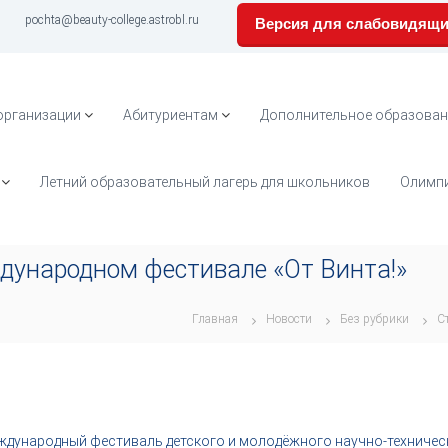
pochta@beauty-college.astrobl.ru
Версия для слабовидящ
организации
Абитуриентам
Дополнительное образован
Летний образовательный лагерь для школьников
Олимпи
дународном фестивале «От Винта!»
Главная
Новости
Без рубрики
С
еждународный фестиваль детского и молодёжного научно-техничес