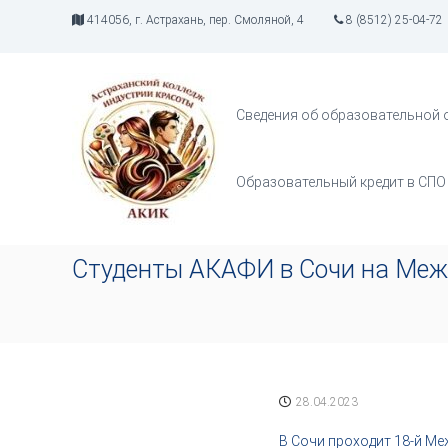
П
414056, г. Астрахань, пер. Смоляной, 4
8 (8512) 25-04-72
е
р
А
И
е
К
н
й
д
И
т
Сведения об образовательной 
у
К
и
с
к
т
с
Образовательный кредит в СПО
р
о
и
д
я
е
т
р
Студенты АКАФИ в Сочи на Меж
в
ж
о
и
р
м
ч
о
е
м
с
у
т
28.04.2023
в
а
В Сочи проходит 18-й М