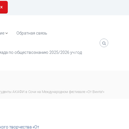
их
ие
Обратная связь
ада по обществознанию 2025/2026 уч.год
туденты АКАФИ в Сочи на Международном фестивале «От Винта!»
кого творчества «От