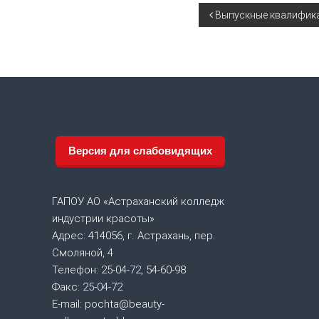
Н
Выпускные квалифика
а
в
и
г
Версия для слабовидящих
а
ГАПОУ АО «Астраханский колледж
ц
индустрии красоты»
Адрес: 414056, г. Астрахань, пер.
и
Смоляной, 4
я
Телефон: 25-04-72, 54-60-98
Факс: 25-04-72
п
E-mail: pochta@beauty-