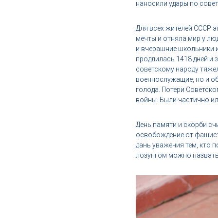
наносили удары по сове
,
и
н
Для всех жителей СССР э
д
мечты и отняла мир у лю
у
и вчерашние школьники и
с
продлилась 1418 дней и 
т
советскому народу тяжел
р
военнослужащие, но и об
и
голода. Потери Советско
я
войны. Были частично ил
к
р
День памяти и скорби сч
а
освобождение от фашистс
с
дань уважения тем, кто п
о
лозунгом можно назвать 
т
ы