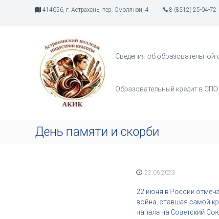
П
414056, г. Астрахань, пер. Смоляной, 4
8 (8512) 25-04-72
е
р
А
И
е
К
н
й
д
И
т
Сведения об образовательной 
у
К
и
с
к
т
с
Образовательный кредит в СПО
р
о
и
д
я
е
т
р
День памяти и скорби
в
ж
о
и
р
м
ч
о
22.06.2023
е
м
с
у
22 июня в России отмеча
т
война, ставшая самой кр
в
напала на Советский Сою
а