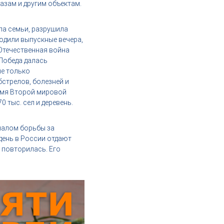
азам и другим объектам.
ла семьи, разрушила
ходили выпускные вечера,
 Отечественная война
 Победа далась
не только
бстрелов, болезней и
ремя Второй мировой
 тыс. сел и деревень.
ачалом борьбы за
 день в России отдают
е повторилась. Его