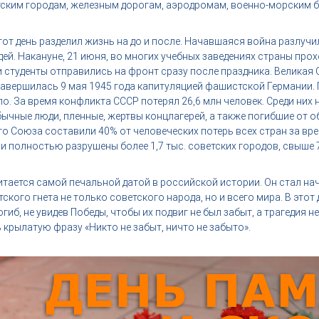
тским городам, железным дорогам, аэродромам, военно-морским б
тот день разделил жизнь на до и после. Начавшаяся война разлучи
дей. Накануне, 21 июня, во многих учебных заведениях страны про
 студенты отправились на фронт сразу после праздника.​ Великая
завершилась 9 мая 1945 года капитуляцией фашистской Германии.
о. За время конфликта СССР потерял 26,6 млн человек. Среди них 
ычные люди, пленные, жертвы концлагерей, а также погибшие от о
го Союза составили 40% от человеческих потерь всех стран за в
и полностью разрушены более 1,7 тыс. советских городов, свыше 70
итается самой печальной датой в российской истории. Он стал н
кого гнета не только советского народа, но и всего мира. В этот
огиб, не увидев Победы, чтобы их подвиг не был забыт, а трагедия н
крылатую фразу «Никто не забыт, ничто не забыто».