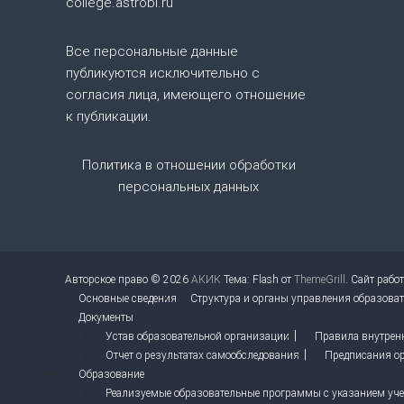
college.astrobl.ru
о
Все персональные данные
з
публикуются исключительно с
согласия лица, имеющего отношение
а
к публикации.
п
Политика в отношении обработки
и
персональных данных
с
я
Авторское право © 2026
АКИК
Тема: Flash от
ThemeGrill
. Сайт рабо
Основные сведения
Структура и органы управления образова
м
Документы
Устав образовательной организации
Правила внутрен
Отчет о результатах самообследования
Предписания ор
Образование
Реализуемые образовательные программы с указанием учеб