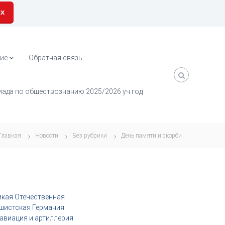
их
ие
Обратная связь
ада по обществознанию 2025/2026 уч.год
Главная
Новости
Без рубрики
День памяти и скорби
ликая Отечественная
ашистская Германия
 авиация и артиллерия