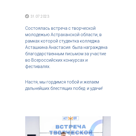
с
т
р
31.07.2023
и
я
Состоялась встреча с творческой
к
молодежью Астраханской области, в
р
рамках которой студентка колледжа
а
Асташкина Анастасия была награждена
с
о
благодарственным письмом за участие
т
во Всероссийских конкурсах и
ы
фестивалях.
Настя, мы гордимся тобой и желаем
дальнейших блестящих побед и удачи!