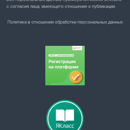
с согласия лица, имеющего отношение к публикации.
о
Политика в отношении обработки персональных данных
з
а
п
и
с
я
м