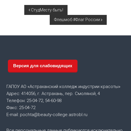
Н
СтудМесту быть!
Флешмоб #Флаг России
а
в
и
г
Версия для слабовидящих
а
ГАПОУ АО «Астраханский колледж индустрии красоты»
ц
Адрес: 414056, г. Астрахань, пер. Смоляной, 4
Телефон: 25-04-72, 54-60-98
и
Факс: 25-04-72
я
E-mail: pochta@beauty-college.astrobl.ru
п
Все персональные данные публикуются исключительно