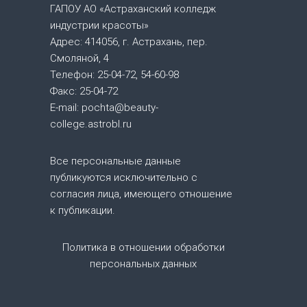
а
ГАПОУ АО «Астраханский колледж
индустрии красоты»
ц
Адрес: 414056, г. Астрахань, пер.
Смоляной, 4
и
Телефон: 25-04-72, 54-60-98
Факс: 25-04-72
я
E-mail: pochta@beauty-
college.astrobl.ru
п
о
Все персональные данные
публикуются исключительно с
з
согласия лица, имеющего отношение
к публикации.
а
Политика в отношении обработки
п
персональных данных
и