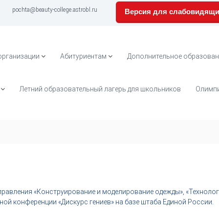
pochta@beauty-college.astrobl.ru
Версия для слабовидящ
организации
Абитуриентам
Дополнительное образован
Летний образовательный лагерь для школьников
Олимпи
аправления «Конструирование и моделирование одежды», «Технолог
ой конференции «Дискурс гениев» на базе штаба Единой России.