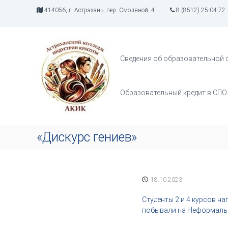
П
414056, г. Астрахань, пер. Смоляной, 4
8 (8512) 25-04-72
е
р
А
И
е
К
н
й
д
И
т
Сведения об образовательной 
у
К
и
с
к
т
с
Образовательный кредит в СПО
р
о
и
д
я
е
т
р
«Дискурс гениев»
в
ж
о
и
р
м
ч
о
18.10.2023
е
м
с
у
Cтуденты 2 и 4 курсов н
т
побывали на Неформальн
в
а