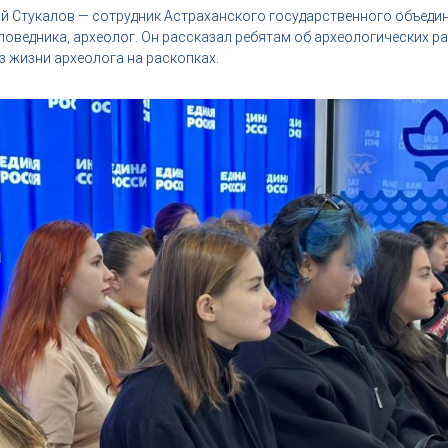
ий Стукалов — сотрудник Астраханского государственного объеди
поведника, археолог. Он рассказал ребятам об археологических ра
з жизни археолога на раскопках.