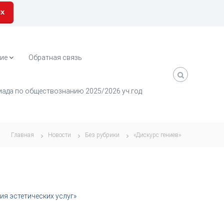
их
ие
Обратная связь
ада по обществознанию 2025/2026 уч.год
Главная
Новости
Без рубрики
«Дискурс гениев»
ия эстетических услуг»