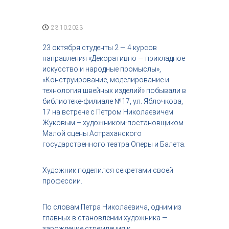
с
т
р
23.10.2023
и
я
23 октября студенты 2 — 4 курсов
к
направления «Декоративно — прикладное
р
искусство и народные промыслы»,
а
«Конструирование, моделирование и
с
о
технология швейных изделий» побывали в
т
библиотеке-филиале №17, ул. Яблочкова,
ы
17 на встрече с Петром Николаевичем
Жуковым – художником-постановщиком
Малой сцены Астраханского
государственного театра Оперы и Балета.
Художник поделился секретами своей
профессии.
По словам Петра Николаевича, одним из
главных в становлении художника —
зарождение стремления к