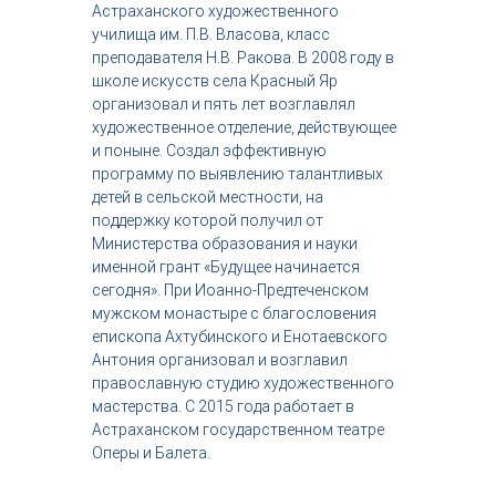
Астраханского художественного
училища им. П.В. Власова, класс
преподавателя Н.В. Ракова.
В 2008 году в
школе искусств села Красный Яр
организовал и пять лет возглавлял
художественное отделение, действующее
и поныне. Создал эффективную
программу по выявлению талантливых
детей в сельской местности, на
поддержку которой получил от
Министерства образования и науки
именной грант «Будущее начинается
сегодня».
При Иоанно-Предтеченском
мужском монастыре с благословения
епископа Ахтубинского и Енотаевского
Антония организовал и возглавил
православную студию художественного
мастерства.
С 2015 года работает в
Астраханском государственном театре
Оперы и Балета.