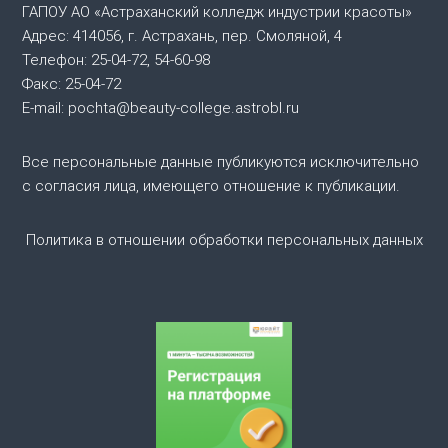
ГАПОУ АО «Астраханский колледж индустрии красоты»
ц
Адрес: 414056, г. Астрахань, пер. Смоляной, 4
Телефон: 25-04-72, 54-60-98
и
Факс: 25-04-72
я
E-mail: pochta@beauty-college.astrobl.ru
п
Все персональные данные публикуются исключительно
с согласия лица, имеющего отношение к публикации.
о
Политика в отношении обработки персональных данных
з
а
п
и
с