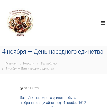
П
А
е
И
н
р
К
д
е
И
у
й
К
с
т
т
и
р
к
и
я
с
т
о
4 ноября — День народного единства
в
д
о
е
р
р
ч
Главная
Новости
Без рубрики
ж
е
4 ноября — День народного единства
с
и
т
м
в
о
а
м
04.11.2023
,
у
и
н
Дата Дня народного единства была
д
выбрана не случайно, ведь 4 ноября 1612
у