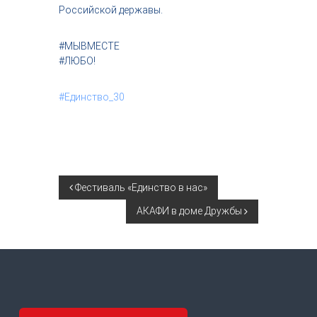
Российской державы.
#МЫВМЕСТЕ
#ЛЮБО!
#Единство_30
Н
Фестиваль «Единство в нас»
АКАФИ в доме Дружбы
а
в
и