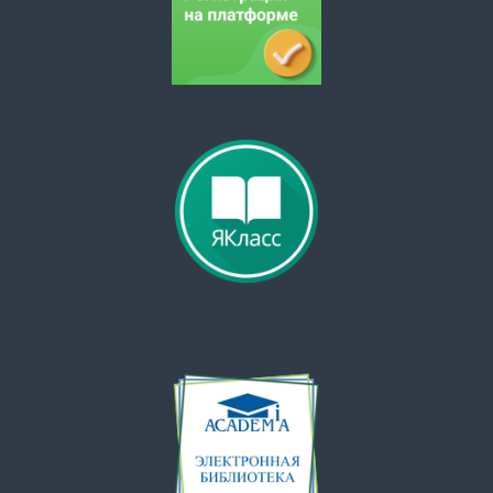
и
с
я
м