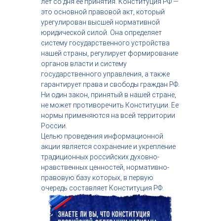
лет со дня ее принятия. Конституция РФ —
с
это основной правовой акт, который
т
урегулирован высшей нормативной
р
юридической силой. Она определяет
и
я
систему государственного устройства
к
нашей страны, регулирует формирование
р
органов власти и систему
а
государственного управления, а также
с
гарантирует права и свободы граждан РФ.
о
Ни один закон, принятый в нашей стране,
т
ы
не может противоречить Конституции. Ее
нормы применяются на всей территории
России.
Целью проведения информационной
акции является сохранение и укрепление
традиционных российских духовно-
нравственных ценностей, нормативно-
правовую базу которых, в первую
очередь составляет Конституция РФ.