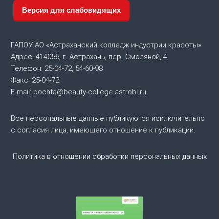
а
Версия для слабовидящих
ц
ГАПОУ АО «Астраханский колледж индустрии красоты»
и
Адрес: 414056, г. Астрахань, пер. Смоляной, 4
Телефон: 25-04-72, 54-60-98
я
Факс: 25-04-72
E-mail: pochta@beauty-college.astrobl.ru
п
о
Все персональные данные публикуются исключительно
с согласия лица, имеющего отношение к публикации.
з
Политика в отношении обработки персональных данных
а
п
и