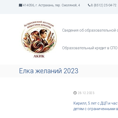
П
414056, г. Астрахань, пер. Смоляной, 4
8 (8512) 25-04-72
е
р
А
И
е
К
н
й
д
И
т
Сведения об образовательной 
у
К
и
с
к
т
с
Образовательный кредит в СПО
р
о
и
д
я
е
т
р
Елка желаний 2023
в
ж
о
и
р
м
ч
о
28.12.2023
е
м
с
у
Кирилл, 5 лет с ДЦП и ч
т
детям с ограниченными 
в
а