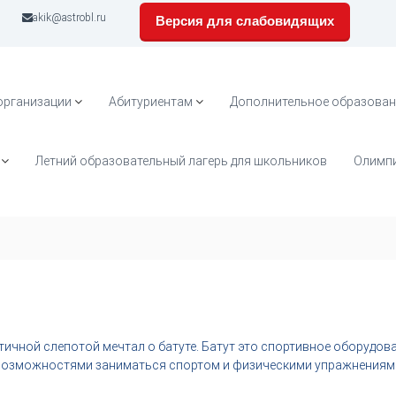
akik@astrobl.ru
Версия для слабовидящих
организации
Абитуриентам
Дополнительное образован
Летний образовательный лагерь для школьников
Олимпи
астичной слепотой мечтал о батуте. Батут это спортивное оборудов
возможностями заниматься спортом и физическими упражнениям