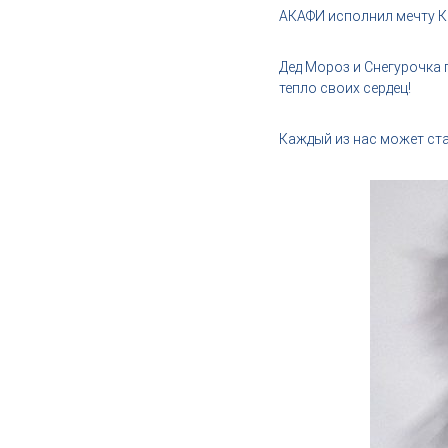
,
АКАФИ исполнил мечту К
и
н
Дед Мороз и Снегурочка 
д
тепло своих сердец!
у
с
Каждый из нас может ста
т
р
и
я
к
р
а
с
о
т
ы