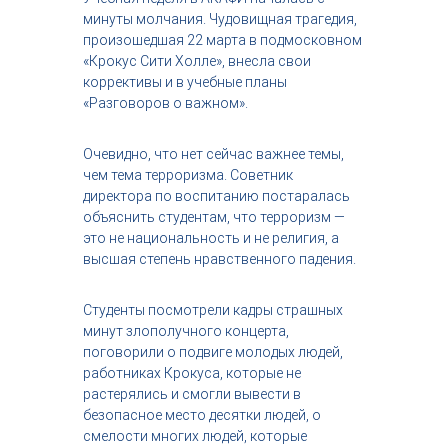
с
минуты молчания. Чудовищная трагедия,
т
произошедшая 22 марта в подмосковном
р
«Крокус Сити Холле», внесла свои
и
коррективы и в учебные планы
я
«Разговоров о важном».
к
р
а
Очевидно, что нет сейчас важнее темы,
с
чем тема терроризма. Советник
о
т
директора по воспитанию постаралась
ы
объяснить студентам, что терроризм —
это не национальность и не религия, а
высшая степень нравственного падения.
Студенты посмотрели кадры страшных
минут злополучного концерта,
поговорили о подвиге молодых людей,
работниках Крокуса, которые не
растерялись и смогли вывести в
безопасное место десятки людей, о
смелости многих людей, которые