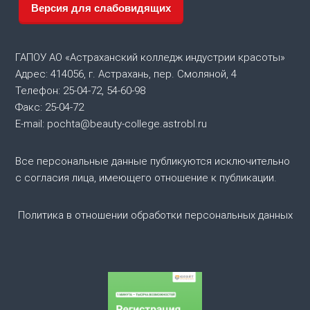
Версия для слабовидящих
а
ц
ГАПОУ АО «Астраханский колледж индустрии красоты»
Адрес: 414056, г. Астрахань, пер. Смоляной, 4
и
Телефон: 25-04-72, 54-60-98
Факс: 25-04-72
я
E-mail: pochta@beauty-college.astrobl.ru
п
Все персональные данные публикуются исключительно
о
с согласия лица, имеющего отношение к публикации.
з
Политика в отношении обработки персональных данных
а
п
и