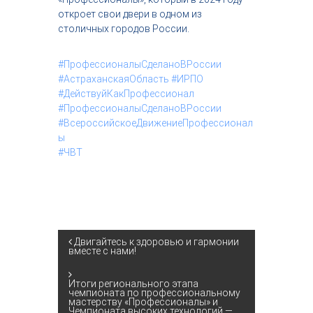
откроет свои двери в одном из
столичных городов России.
#ПрофессионалыСделаноВРоссии
#АстраханскаяОбласть
#ИРПО
#ДействуйКакПрофессионал
#ПрофессионалыСделаноВРоссии
#ВсероссийскоеДвижениеПрофессионал
ы
#ЧВТ
Н
Двигайтесь к здоровью и гармонии
вместе с нами!
а
Итоги регионального этапа
чемпионата по профессиональному
в
мастерству «Профессионалы» и
Чемпионата высоких технологий —