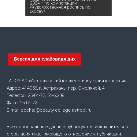
2024 г. по компетенции
«Художественная роспись по
и
дереву»
г
а
ц
Версия для слабовидящих
и
я
ГАПОУ АО «Астраханский колледж индустрии красоты»
Адрес: 414056, г. Астрахань, пер. Смоляной, 4
п
Телефон: 25-04-72, 54-60-98
Факс: 25-04-72
о
E-mail: pochta@beauty-college.astrobl.ru
з
Все персональные данные публикуются исключительно
а
с согласия лица, имеющего отношение к публикации.