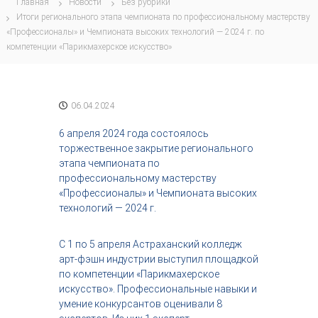
Главная
Новости
Без рубрики
с
Итоги регионального этапа чемпионата по профессиональному мастерству
т
«Профессионалы» и Чемпионата высоких технологий — 2024 г. по
р
компетенции «Парикмахерское искусство»
и
я
к
р
а
06.04.2024
с
о
6 апреля 2024 года состоялось
т
торжественное закрытие регионального
ы
этапа чемпионата по
профессиональному мастерству
«Профессионалы» и Чемпионата высоких
технологий — 2024 г.
С 1 по 5 апреля Астраханский колледж
арт-фэшн индустрии выступил площадкой
по компетенции «Парикмахерское
искусство». Профессиональные навыки и
умение конкурсантов оценивали 8