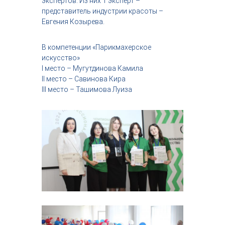
экспертов. Из них 1 эксперт –
представитель индустрии красоты –
Евгения Козырева.
В компетенции «Парикмахерское
искусство»
I место – Мугутдинова Камила
II место – Савинова Кира
III место – Ташимова Луиза