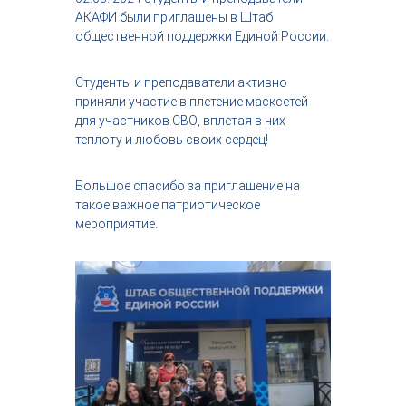
с
АКАФИ были приглашены в Штаб
т
общественной поддержки Единой России.
р
и
я
Студенты и преподаватели активно
к
приняли участие в плетение масксетей
р
для участников СВО, вплетая в них
а
теплоту и любовь своих сердец!
с
о
т
Большое спасибо за приглашение на
ы
такое важное патриотическое
мероприятие.