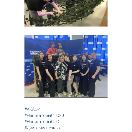
#АКАФИ
#НавигаторыСПО30
#НавигаторыСПО
#Движениепервых