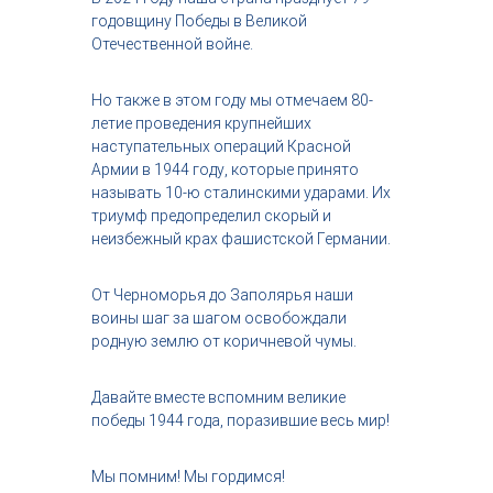
с
годовщину Победы в Великой
т
Отечественной войне.
р
и
я
Но также в этом году мы отмечаем 80-
к
летие проведения крупнейших
р
наступательных операций Красной
а
Армии в 1944 году, которые принято
с
называть 10-ю сталинскими ударами. Их
о
т
триумф предопределил скорый и
ы
неизбежный крах фашистской Германии.
От Черноморья до Заполярья наши
воины шаг за шагом освобождали
родную землю от коричневой чумы.
Давайте вместе вспомним великие
победы 1944 года, поразившие весь мир!
Мы помним! Мы гордимся!