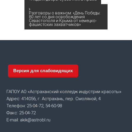
Н
а
Разговоры о важном: «День Победы:
80 лет со дня освобождения
Севастополя и Крыма от немецко-
в
фашистских захватчиков»
и
г
а
Версия для слабовидящих
ц
и
ГАПОУ АО «Астраханский колледж индустрии красоты»
Адрес: 414056, г. Астрахань, пер. Смоляной, 4
я
Телефон: 25-04-72, 54-60-98
Факс: 25-04-72
п
E-mail: akik@astrobl.ru