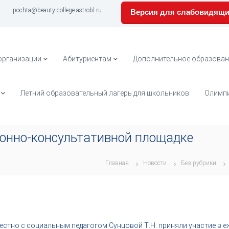
pochta@beauty-college.astrobl.ru
Версия для слабовидящ
организации
Абитуриентам
Дополнительное образован
Летний образовательный лагерь для школьников
Олимпи
онно-консультативной площадке
Главная
Новости
Без рубрики
естно с социальным педагогом Сунцовой Т.Н. приняли участие в 