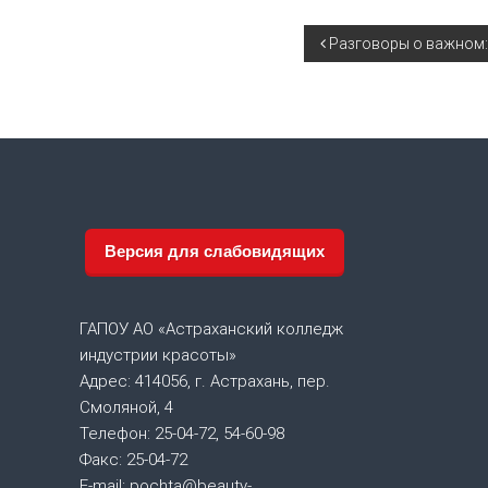
Н
Разговоры о важном: 
а
в
и
г
Версия для слабовидящих
а
ГАПОУ АО «Астраханский колледж
ц
индустрии красоты»
Адрес: 414056, г. Астрахань, пер.
и
Смоляной, 4
я
Телефон: 25-04-72, 54-60-98
Факс: 25-04-72
E-mail: pochta@beauty-