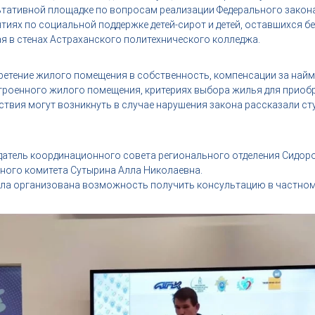
ативной площадке по вопросам реализации Федерального закона 
тиях по социальной поддержке детей-сирот и детей, оставшихся бе
я в стенах Астраханского политехнического колледжа.
бретение жилого помещения в собственность, компенсации за най
роенного жилого помещения, критериях выбора жилья для приобре
ствия могут возникнуть в случае нарушения закона рассказали сту
едатель координационного совета регионального отделения Сидор
нного комитета Сутырина Алла Николаевна.
ыла организована возможность получить консультацию в частном