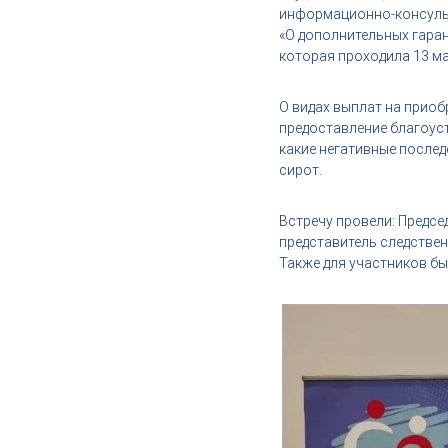
,
информационно-консульт
и
«О дополнительных гаран
н
которая проходила 13 ма
д
у
О видах выплат на прио
с
предоставление благоуст
т
какие негативные послед
р
сирот.
и
я
Встречу провели: Предс
к
представитель следстве
р
Также для участников б
а
с
о
т
ы