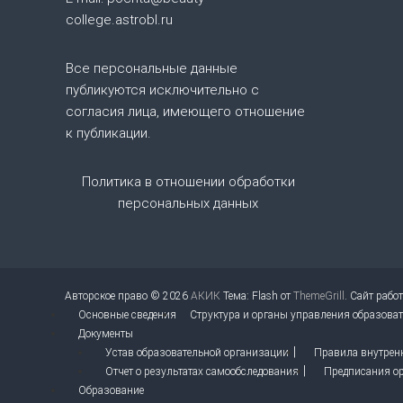
п
college.astrobl.ru
о
Все персональные данные
з
публикуются исключительно с
согласия лица, имеющего отношение
а
к публикации.
п
Политика в отношении обработки
и
персональных данных
с
я
Авторское право © 2026
АКИК
Тема: Flash от
ThemeGrill
. Сайт рабо
Основные сведения
Структура и органы управления образова
м
Документы
Устав образовательной организации
Правила внутрен
Отчет о результатах самообследования
Предписания ор
Образование