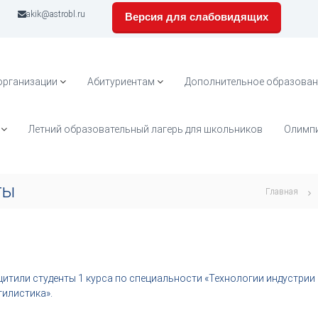
akik@astrobl.ru
Версия для слабовидящих
организации
Абитуриентам
Дополнительное образован
Летний образовательный лагерь для школьников
Олимпи
ты
Главная
итили студенты 1 курса по специальности «Технологии индустрии
тилистика».