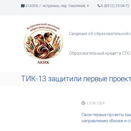
П
414056, г. Астрахань, пер. Смоляной, 4
8 (8512) 25-04-72
е
р
А
И
е
К
н
й
д
И
т
Сведения об образовательной 
у
К
и
с
к
т
с
Образовательный кредит в СПО
р
о
и
д
я
е
т
р
ТИК-13 защитили первые проек
в
ж
о
и
р
м
ч
о
13.06.2024
е
м
с
у
Свои первые проекты защ
т
направлению «Визаж и с
в
а