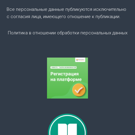
п
Все персональные данные публикуются исключительно
о
с согласия лица, имеющего отношение к публикации.
з
Политика в отношении обработки персональных данных
а
п
и
с
я
м