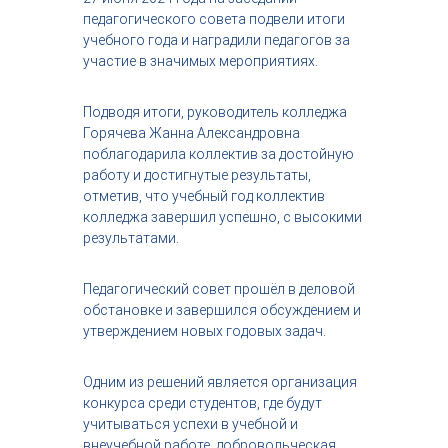
с
педагогического совета подвели итоги
т
учебного года и наградили педагогов за
р
участие в значимых мероприятиях.
и
я
к
Подводя итоги, руководитель колледжа
р
Горячева Жанна Александровна
а
поблагодарила коллектив за достойную
с
работу и достигнутые результаты,
о
т
отметив, что учебный год коллектив
ы
колледжа завершил успешно, с высокими
результатами.
Педагогический совет прошёл в деловой
обстановке и завершился обсуждением и
утверждением новых годовых задач.
Одним из решений является организация
конкурса среди студентов, где будут
учитываться успехи в учебной и
внеучебной работе, добровольческая