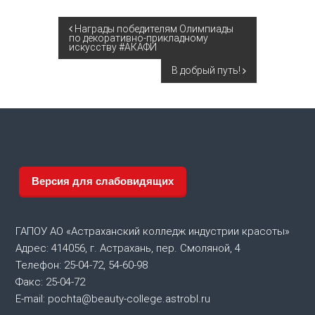
Н
Награды победителям Олимпиады
по декоративно-прикладному
искусству #АКАФИ
а
В добрый путь!
в
и
г
Версия для слабовидящих
а
ц
ГАПОУ АО «Астраханский колледж индустрии красоты»
и
Адрес: 414056, г. Астрахань, пер. Смоляной, 4
Телефон: 25-04-72, 54-60-98
я
Факс: 25-04-72
E-mail: pochta@beauty-college.astrobl.ru