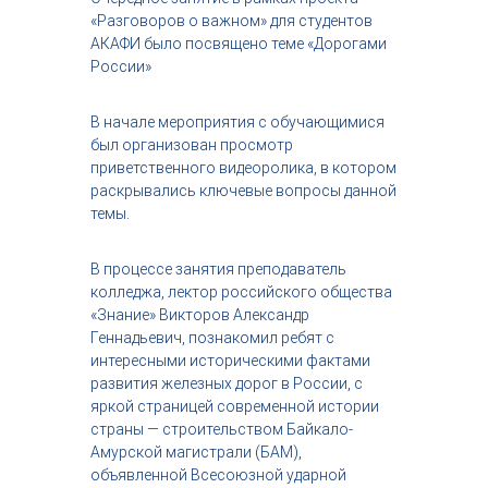
с
«Разговоров о важном» для студентов
т
АКАФИ было посвящено теме «Дорогами
р
России»
и
я
к
В начале мероприятия с обучающимися
р
был организован просмотр
а
приветственного видеоролика, в котором
с
раскрывались ключевые вопросы данной
о
т
темы.
ы
В процессе занятия преподаватель
колледжа, лектор российского общества
«Знание» Викторов Александр
Геннадьевич, познакомил ребят с
интересными историческими фактами
развития железных дорог в России, с
яркой страницей современной истории
страны — строительством Байкало-
Амурской магистрали (БАМ),
объявленной Всесоюзной ударной