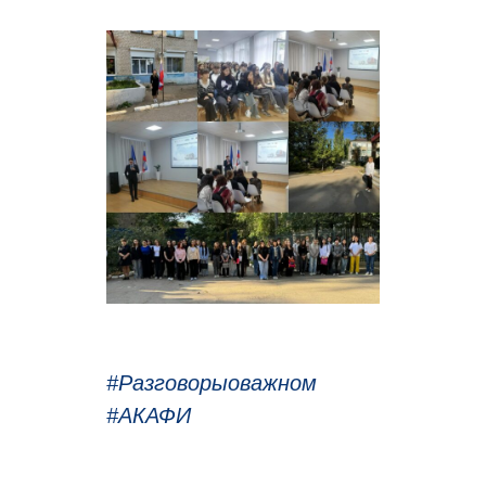
#Разговорыоважном
#АКАФИ