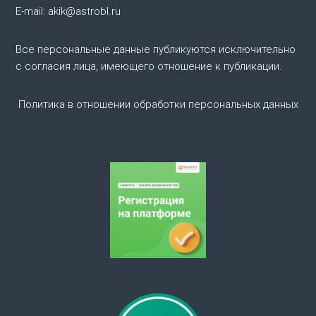
E-mail: akik@astrobl.ru
п
о
Все персональные данные публикуются исключительно
с согласия лица, имеющего отношение к публикации.
з
Политика в отношении обработки персональных данных
а
п
и
с
я
м