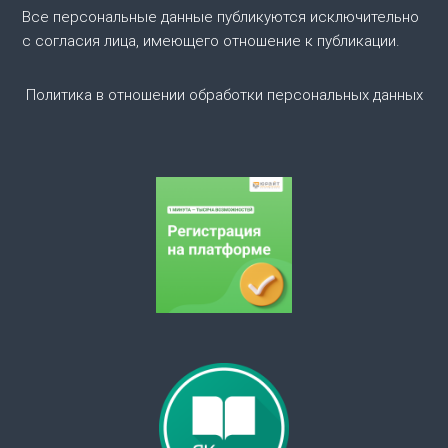
п
Все персональные данные публикуются исключительно
о
с согласия лица, имеющего отношение к публикации.
з
Политика в отношении обработки персональных данных
а
п
и
с
я
м