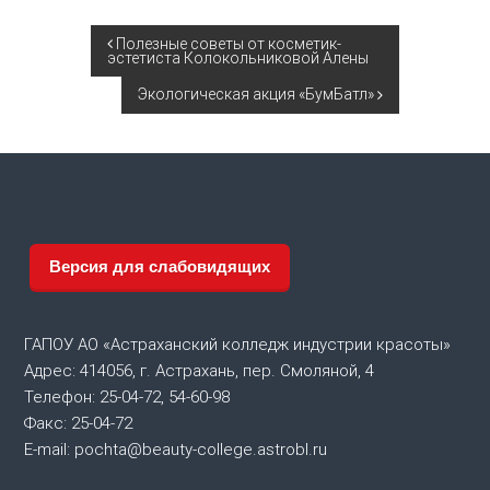
Н
Полезные советы от косметик-
эстетиста Колокольниковой Алены
а
Экологическая акция «БумБатл»
в
и
г
Версия для слабовидящих
а
ц
ГАПОУ АО «Астраханский колледж индустрии красоты»
Адрес: 414056, г. Астрахань, пер. Смоляной, 4
и
Телефон: 25-04-72, 54-60-98
Факс: 25-04-72
я
E-mail: pochta@beauty-college.astrobl.ru