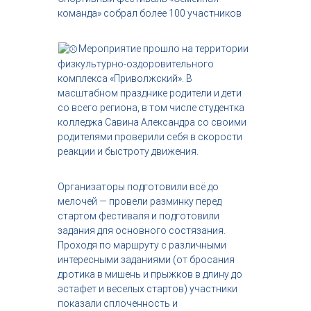
с
команда» собрал более 100 участников
т
р
и
Мероприятие прошло на территории
я
физкультурно-оздоровительного
к
комплекса «Приволжский». В
р
масштабном празднике родители и дети
а
со всего региона, в том числе студентка
с
о
колледжа Савина Александра со своими
т
родителями проверили себя в скорости
ы
реакции и быстроту движения.
Организаторы подготовили всё до
мелочей — провели разминку перед
стартом фестиваля и подготовили
задания для основного состязания.
Проходя по маршруту с различными
интересными заданиями (от бросания
дротика в мишень и прыжков в длину до
эстафет и веселых стартов) участники
показали сплоченность и